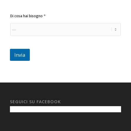
*
Di cosa hai bisogno
C
Invia
o
d
i
c
e
d
i
s
p
SEGUICI SU FACEBOOK
o
n
i
b
i