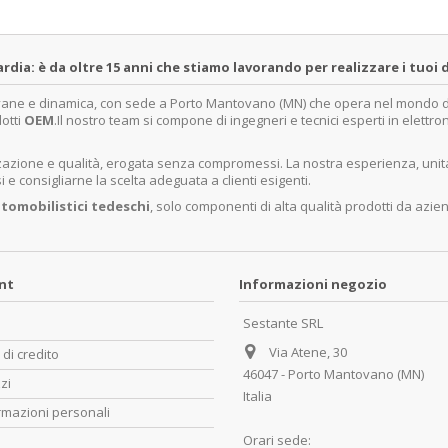
a: è da oltre 15 anni che stiamo lavorando per realizzare i tuoi d
ovane e dinamica, con sede a Porto Mantovano (MN) che opera nel mondo dell
dotti
OEM
.Il nostro team si compone di ingegneri e tecnici esperti in elettro
lizzazione e qualità, erogata senza compromessi. La nostra esperienza, un
e consigliarne la scelta adeguata a clienti esigenti.
tomobilistici tedeschi
, solo componenti di alta qualità prodotti da azie
unt
Informazioni negozio
Sestante SRL
Via Atene, 30
 di credito
46047 - Porto Mantovano (MN)
zzi
Italia
rmazioni personali
Orari sede: