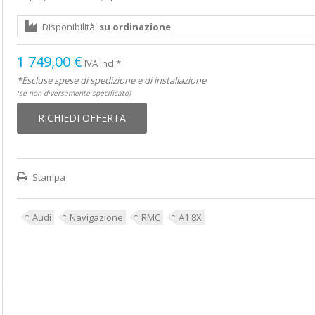
Disponibilità:
su ordinazione
1 749,00 €
IVA incl.*
*Escluse spese di spedizione e di installazione
(se non diversamente specificato)
RICHIEDI OFFERTA
Stampa
Audi
Navigazione
RMC
A1 8X