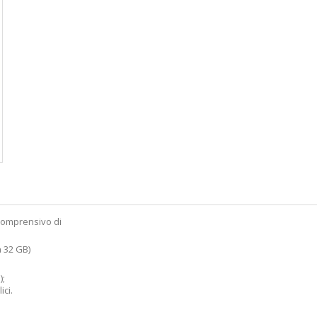
 comprensivo di
 32 GB)
);
ci.