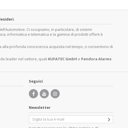
esideri.
’Automotive. Ci occupiamo, in particolare, di sistemi
nica, informatica e telematica e la gamma di prodotti offerti è
ita alla profonda conoscenza acquisita nel tempo, ci consentono di
nde leader nel settore, quali
KUFATEC GmbH
e
Pandora Alarms
Seguici
Newsletter
Iscriviti per ricevere le ultime notizie e gli