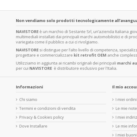
Non vendiamo solo prodotti tecnologicamente all’avanguardi
NAVISTORE
è un marchio di Sestante Srl, un’azienda Italiana gi
multimediali installati dai principali marchi automobilistici e di pro
variegata come il pubblico a cui ci rivolgiamo.
NAVISTORE
si distingue per l’alto livello di competenza, specia
progettare e commercializzare
kit retrofit OEM
anche complessi 
Utilizziamo in aggiunta ai ricambi originali dei principali
marchi
au
per cui
NAVISTORE
è distributore esclusivo per l'Italia.
Informazioni
Il mio acco
Chi siamo
I miei ordini
Termini e condizioni di vendita
Le mie note
Privacy & Cookies policy
I miei indiri
Dove Installare
Le mie info
I miei buoni