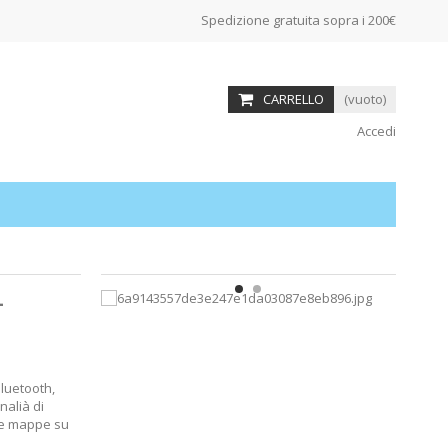
Spedizione gratuita sopra i 200€
CARRELLO
(vuoto)
Accedi
-
Bluetooth,
nalià di
le mappe su