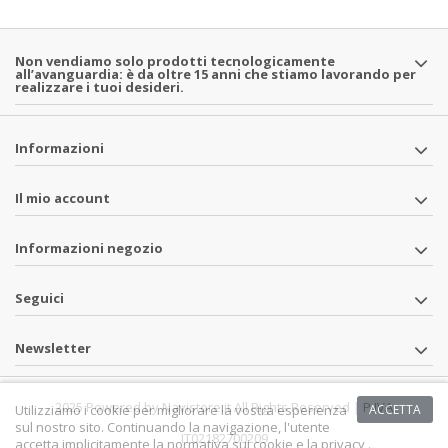
Non vendiamo solo prodotti tecnologicamente
all’avanguardia: è da oltre 15 anni che stiamo lavorando per
realizzare i tuoi desideri.
Informazioni
Il mio account
Informazioni negozio
Seguici
Newsletter
2025 Powered by Navistore.it All Rights Reserved | P.IVA
Utilizziamo i cookie per migliorare la vostra esperienza
ACCETTA
sul nostro sito. Continuando la navigazione, l'utente
IT02182700209
accetta implicitamente la normativa sui cookie e la privacy .