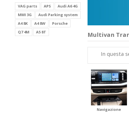
VAG parts
APS
Audi A6 4G
MMI 3G
Audi Parking system
A4 8K
A4 8W
Porsche
Q7 4M
A5 8T
Multivan Trans
In questa s
Navigazione