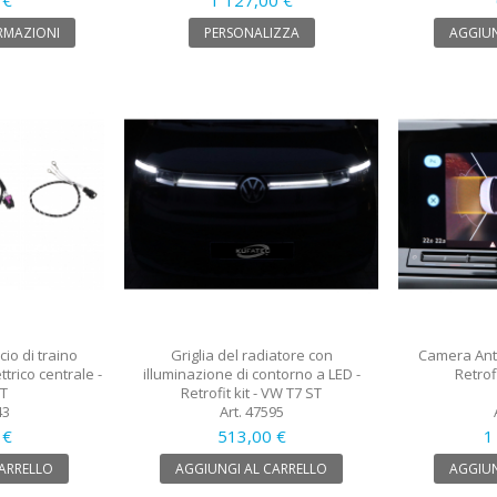
RMAZIONI
PERSONALIZZA
AGGIUN
cio di traino
Griglia del radiatore con
Camera Ante
ttrico centrale -
illuminazione di contorno a LED -
Retrof
ST
Retrofit kit - VW T7 ST
43
Art. 47595
 €
513,00 €
1
CARRELLO
AGGIUNGI AL CARRELLO
AGGIUN