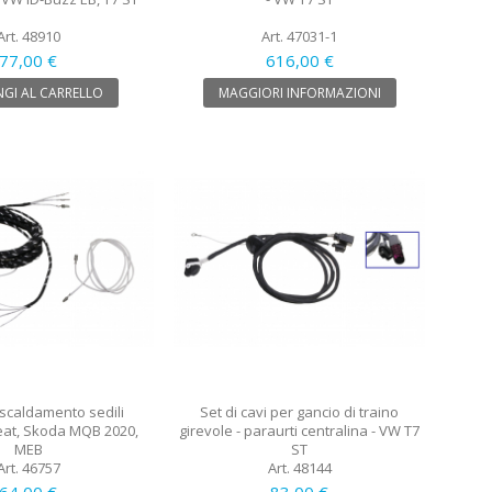
Art. 48910
Art. 47031-1
77,00 €
616,00 €
GI AL CARRELLO
MAGGIORI INFORMAZIONI
iscaldamento sedili
Set di cavi per gancio di traino
Seat, Skoda MQB 2020,
girevole - paraurti centralina - VW T7
MEB
ST
Art. 46757
Art. 48144
64,00 €
83,00 €