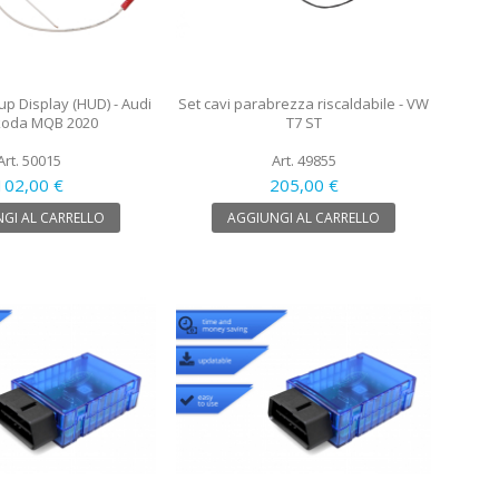
up Display (HUD) - Audi
Set cavi parabrezza riscaldabile - VW
oda MQB 2020
T7 ST
Art. 50015
Art. 49855
102,00 €
205,00 €
GI AL CARRELLO
AGGIUNGI AL CARRELLO