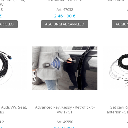
VW
28
Art. 47032
€
2 461,00 €
CARRELLO
AGGIUNGI AL CARRELLO
AGGIUN
 Audi, VW, Seat,
Advanced key, Kessy - Retrofit kit -
Set cavi R
IB3
VW T7 ST
anteriori - 
4-2
Art. 49550
 €
1 127,00 €