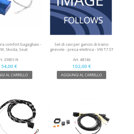
ra comfort bagagliaio -
Set di cavi per gancio di traino
VW, Skoda, Seat
girevole - presa elettrica - VW T7 ST
rt. 33801-N
Art. 48146
154,00 €
102,00 €
GI AL CARRELLO
AGGIUNGI AL CARRELLO