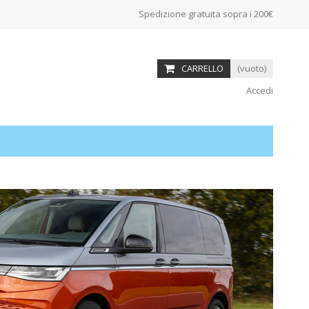
Spedizione gratuita sopra i 200€
CARRELLO
(vuoto)
Accedi