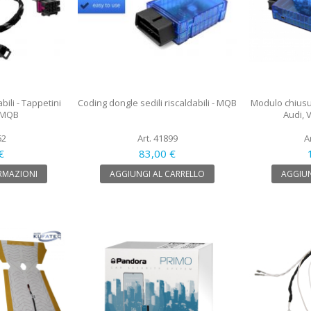
abili - Tappetini
Coding dongle sedili riscaldabili - MQB
Modulo chiusu
i MQB
Audi, 
62
Art. 41899
A
€
83,00 €
RMAZIONI
AGGIUNGI AL CARRELLO
AGGIUN