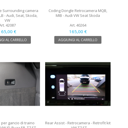
e Surrounding camera
Coding Dongle Retrocamera MQB,
B - Audi, Seat, Skoda,
MIB - Audi VW Seat Skoda
VW
Art. 42087
Art. 40264
165,00 €
165,00 €
GI AL CARRELLO
AGGIUNGI AL CARRELLO
 per gancio di traino
Rear Assist - Retrocamera - Retrofit kit
- VW ID-Buzz EB, T7 ST
- VW T7 ST