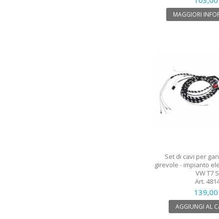
MAGGIORI INFO
Set di cavi per gan
girevole - impianto ele
VW T7 
Art. 481
139,00
AGGIUNGI AL 