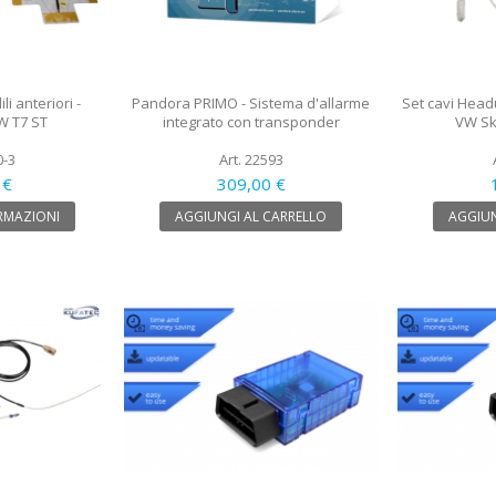
i anteriori -
Pandora PRIMO - Sistema d'allarme
Set cavi Head
VW T7 ST
integrato con transponder
VW Sk
0-3
Art. 22593
 €
309,00 €
RMAZIONI
AGGIUNGI AL CARRELLO
AGGIUN