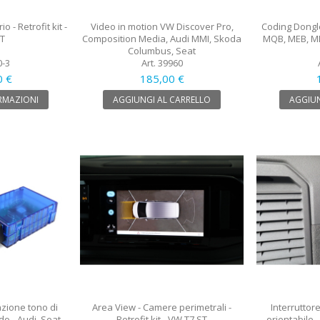
 - Retrofit kit -
Video in motion VW Discover Pro,
Coding Dongl
ST
Composition Media, Audi MMI, Skoda
MQB, MEB, ML
Columbus, Seat
0-3
Art. 39960
0 €
185,00 €
RMAZIONI
AGGIUNGI AL CARRELLO
AGGIUN
azione tono di
Area View - Camere perimetrali -
Interruttore
 - Audi, Seat,
Retrofit kit - VW T7 ST
orientabile 