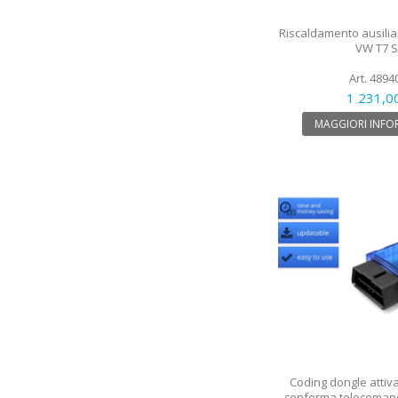
Riscaldamento ausiliario
VW T7 
Art. 4894
1 231,0
MAGGIORI INFO
Coding dongle attiv
conferma telecomando