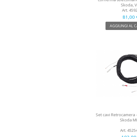
Skoda, 
Art. 459
81,00 
AGGIUNGI AL 
Set cavi Retrocamera -
Skoda M
Art. 4525
103,00