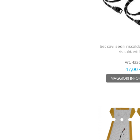
Set cavi sedili riscald
riscaldant
Art. 433
47,00 
MAGGIORI INFO