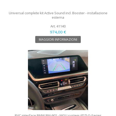
Universal complete kit Active Sound incl. Booster - installazione
esterna
Art. 41140
974,00 €
MAGGIORI INFORMAZIONI
RVC interface BMW BM-902 - MGU system (ID7) G-Series