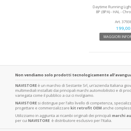
Daytime Running Light
8P (8PA) - HAL - Ch
Art. 3793
199,00
MAGGIORI INFO
Non vendiamo solo prodotti tecnologicamente all’avanguardi
NAVISTORE
è un marchio di Sestante Srl, un’azienda Italiana gi
multimediali installati dai principali marchi automobilistici e di pro
variegata come il pubblico a cui ci rivolgiamo.
NAVISTORE
si distingue per l’alto livello di competenza, specia
progettare e commercializzare
kit retrofit OEM
anche complessi 
Utilizziamo in aggiunta ai ricambi originali dei principali
marchi
au
per cui
NAVISTORE
è distributore esclusivo per l'Italia.