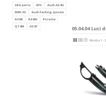
VAG parts
APS
Audi A6 4G
MMI 3G
Audi Parking system
A4 8K
A4 8W
Porsche
Q7 4M
A5 8T
05.04.04 Luci 
Mostra 1 - 2 