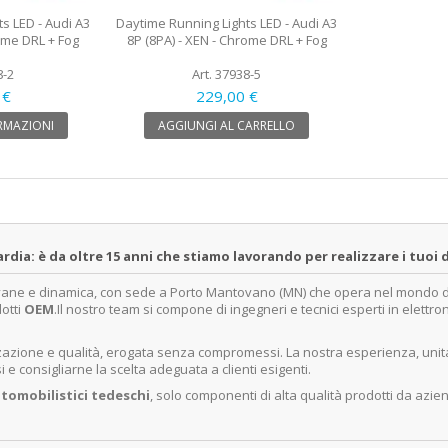
s LED - Audi A3
Daytime Running Lights LED - Audi A3
rome DRL + Fog
8P (8PA) - XEN - Chrome DRL + Fog
8-2
Art. 37938-5
 €
229,00 €
RMAZIONI
AGGIUNGI AL CARRELLO
a: è da oltre 15 anni che stiamo lavorando per realizzare i tuoi d
ovane e dinamica, con sede a Porto Mantovano (MN) che opera nel mondo dell
dotti
OEM
.Il nostro team si compone di ingegneri e tecnici esperti in elettro
lizzazione e qualità, erogata senza compromessi. La nostra esperienza, un
e consigliarne la scelta adeguata a clienti esigenti.
tomobilistici tedeschi
, solo componenti di alta qualità prodotti da azie