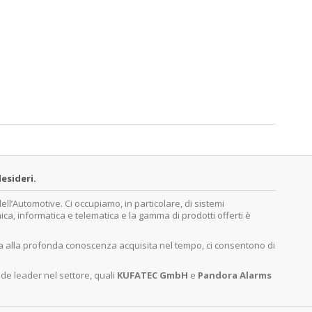
esideri.
’Automotive. Ci occupiamo, in particolare, di sistemi
nica, informatica e telematica e la gamma di prodotti offerti è
ita alla profonda conoscenza acquisita nel tempo, ci consentono di
nde leader nel settore, quali
KUFATEC GmbH
e
Pandora Alarms