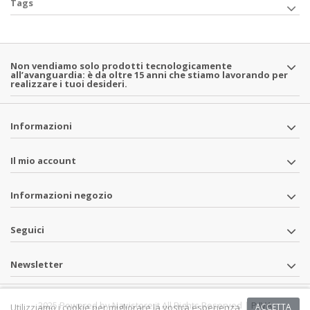
Tags
Non vendiamo solo prodotti tecnologicamente
all’avanguardia: è da oltre 15 anni che stiamo lavorando per
realizzare i tuoi desideri.
Informazioni
Il mio account
Informazioni negozio
Seguici
Newsletter
2025 Powered by Navistore.it All Rights Reserved | P.IVA
Utilizziamo i cookie per migliorare la vostra esperienza
ACCETTA