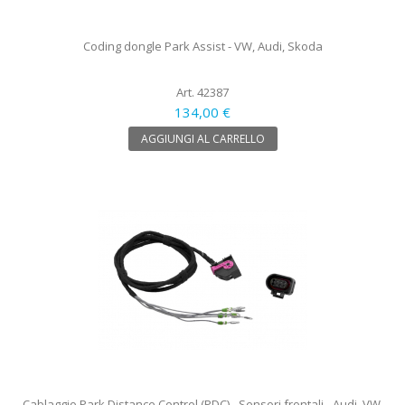
Coding dongle Park Assist - VW, Audi, Skoda
Art. 42387
134,00 €
AGGIUNGI AL CARRELLO
Cablaggio Park Distance Control (PDC) - Sensori frontali - Audi, VW,