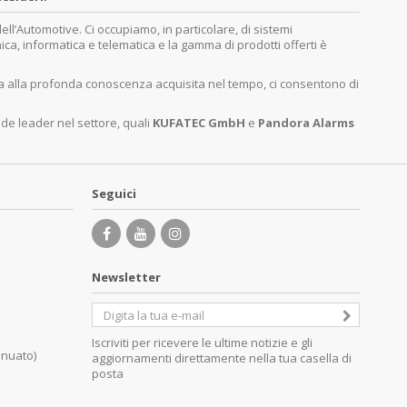
’Automotive. Ci occupiamo, in particolare, di sistemi
nica, informatica e telematica e la gamma di prodotti offerti è
ita alla profonda conoscenza acquisita nel tempo, ci consentono di
nde leader nel settore, quali
KUFATEC GmbH
e
Pandora Alarms
Seguici
Newsletter
Iscriviti per ricevere le ultime notizie e gli
inuato)
aggiornamenti direttamente nella tua casella di
posta