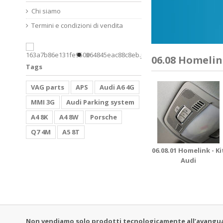
Chi siamo
Termini e condizioni di vendita
06.08 Homeli
Tags
VAG parts
APS
Audi A6 4G
MMI 3G
Audi Parking system
A4 8K
A4 8W
Porsche
Q7 4M
A5 8T
06.08.01 Homelink - Ki
Audi
Non vendiamo solo prodotti tecnologicamente all’avanguardi