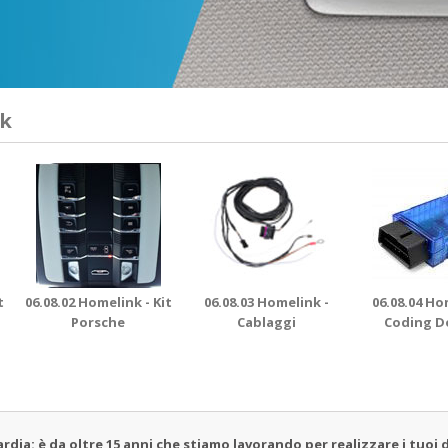
nk
t
06.08.02 Homelink - Kit
06.08.03 Homelink -
06.08.04 Ho
Porsche
Cablaggi
Coding D
a: è da oltre 15 anni che stiamo lavorando per realizzare i tuoi d