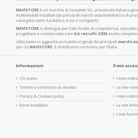
NAVISTORE
è un marchio di Sestante Srl, un’azienda Italiana gi
multimediali installati dai principali marchi automobilistici e di pro
variegata come il pubblico a cui ci rivolgiamo.
NAVISTORE
si distingue per l’alto livello di competenza, specia
progettare e commercializzare
kit retrofit OEM
anche complessi 
Utilizziamo in aggiunta ai ricambi originali dei principali
marchi
au
per cui
NAVISTORE
è distributore esclusivo per l'Italia.
Informazioni
Il mio acco
Chi siamo
I miei ordini
Termini e condizioni di vendita
Le mie note
Privacy & Cookies policy
I miei indiri
Dove Installare
Le mie info
I miei buoni