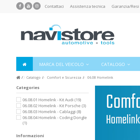
Contattaci
Assistenza tecnica
Garanzia/Resi
MARCA DEL VEICOLO
CATALOGO
Catalogo
Comfort e Sicurezza
06.08 Homelink
Categories
06.08.01 Homelink - Kit Audi
(19)
06.08.02 Homelink - Kit Porsche
(3)
06.08.03 Homelink - Cablaggi
(8)
06.08.04 Homelink - Coding Dongle
(1)
Informazioni