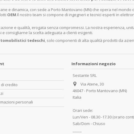
ovane e dinamica, con sede a Porto Mantovano (MN) che opera nel mondo dell
dotti
OEM
.Il nostro team si compone di ingegneri e tecnici esperti in elettro
lizzazione e qualità, erogata senza compromessi. La nostra esperienza, un
e consigliarne la scelta adeguata a clienti esigenti.
tomobilistici tedeschi
, solo componenti di alta qualità prodotti da azie
unt
Informazioni negozio
Sestante SRL
Via Atene, 30
 di credito
46047 - Porto Mantovano (MN)
zzi
Italia
rmazioni personali
Orari sede:
Lun/Ven - 08.30 -17.30 (orario cont
Sab/Dom - Chiuso
_____