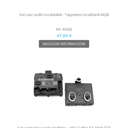
Set cavi sedili riscaldabili - Tappetini riscaldanti MQB
Art. 43362
47,00 €
MAGGIORI INFORMAZIONI
Set centraline porta Highline - VW Crafter SY, MAN TGE