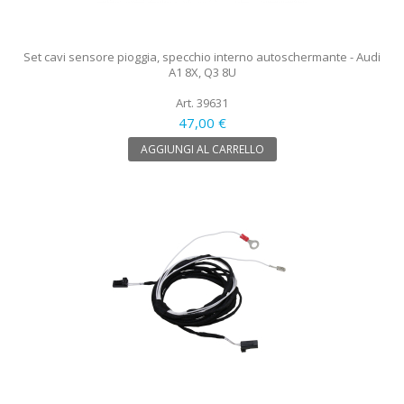
Set cavi sensore pioggia, specchio interno autoschermante - Audi
A1 8X, Q3 8U
Art. 39631
47,00 €
AGGIUNGI AL CARRELLO