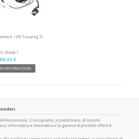
ocamera - VW Touareg 7L
rt. 35566-1
88,00 €
RI INFORMAZIONI
esideri.
’Automotive. Ci occupiamo, in particolare, di sistemi
nica, informatica e telematica e la gamma di prodotti offerti è
ita alla profonda conoscenza acquisita nel tempo, ci consentono di