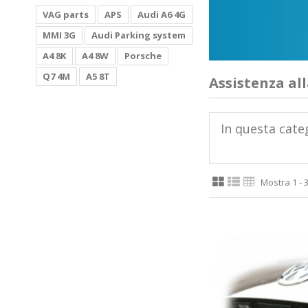
VAG parts
APS
Audi A6 4G
MMI 3G
Audi Parking system
A4 8K
A4 8W
Porsche
Q7 4M
A5 8T
Assistenza al
In questa categ
Mostra 1 - 3 