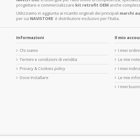
progettare e commercializzare
kit retrofit OEM
anche complessi 
Utilizziamo in aggiunta ai ricambi originali dei principali
marchi
au
per cui
NAVISTORE
è distributore esclusivo per l'Italia.
Informazioni
Il mio acco
Chi siamo
I miei ordini
Termini e condizioni di vendita
Le mie note
Privacy & Cookies policy
I miei indiri
Dove Installare
Le mie info
I miei buoni