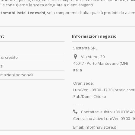
e consigliarne la scelta adeguata a clienti esigenti.
tomobilistici tedeschi
, solo componenti di alta qualità prodotti da azie
unt
Informazioni negozio
Sestante SRL
Via Atene, 30
 di credito
46047 - Porto Mantovano (MN)
zzi
Italia
rmazioni personali
Orari sede:
Lun/Ven - 08.30 -17.30 (orario cont
Sab/Dom - Chiuso
_____
Contattaci subito:
+39 0376 4
Centralino attivo Lun/Ven 09.00 -1
Email:
info@navistore.it