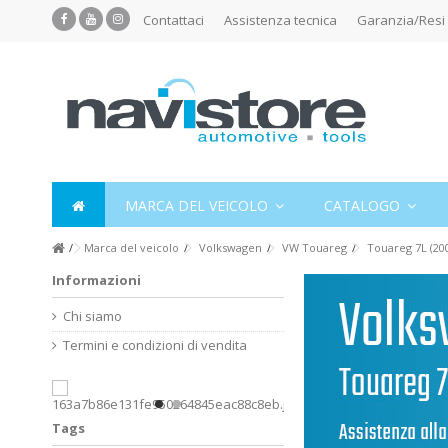
Contattaci
Assistenza tecnica
Garanzia/Resi
MARCA DEL VEICOLO
CATALOGO
Marca del veicolo
Volkswagen
VW Touareg
Touareg 7L (200
Informazioni
Chi siamo
Termini e condizioni di vendita
Tags