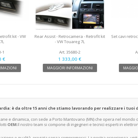
trofit kit - VW
Rear Assist - Retrocamera - Retrofit kit
Set cavi retr
7L
- VW Touareg 7L
3-1
Art. 35680-2
A
0 €
1 333,00 €
RMAZIONI
MAGGIORI INFORMAZIONI
MAGGIO
a: è da oltre 15 anni che stiamo lavorando per realizzare i tuoi d
ovane e dinamica, con sede a Porto Mantovano (MN) che opera nel mondo dell
dotti
OEM
.Il nostro team si compone di ingegneri e tecnici esperti in elettro
lizzazione e qualità, erogata senza compromessi. La nostra esperienza, un