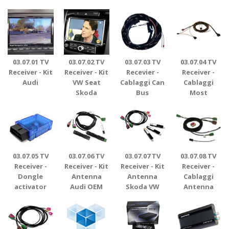
03.07.01 TV
03.07.02 TV
03.07.03 TV
03.07.04 TV
Receiver - Kit
Receiver - Kit
Recevier -
Receiver -
Audi
VW Seat
Cablaggi Can
Cablaggi
Skoda
Bus
Most
03.07.05 TV
03.07.06 TV
03.07.07 TV
03.07.08 TV
Receiver -
Receiver - Kit
Receiver - Kit
Receiver -
Dongle
Antenna
Antenna
Cablaggi
activator
Audi OEM
Skoda VW
Antenna
OEM
Audi