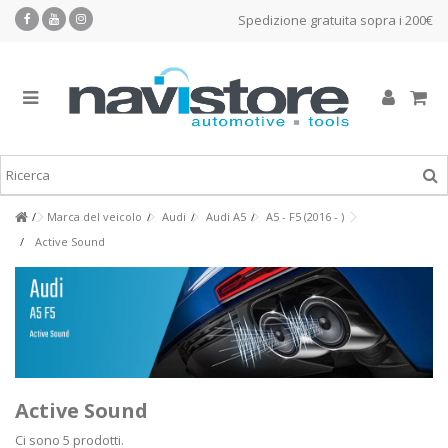
Spedizione gratuita sopra i 200€
Marca del veicolo
Audi
Audi A5
A5 - F5 (2016 - )
Active Sound
Active Sound
Ci sono 5 prodotti.