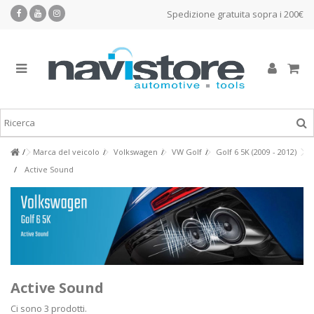
Spedizione gratuita sopra i 200€
Marca del veicolo
Volkswagen
VW Golf
Golf 6 5K (2009 - 2012)
Active Sound
Active Sound
Ci sono 3 prodotti.