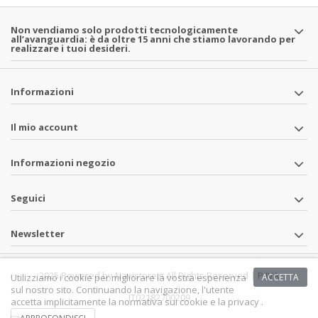
Non vendiamo solo prodotti tecnologicamente
all’avanguardia: è da oltre 15 anni che stiamo lavorando per
realizzare i tuoi desideri.
Informazioni
Il mio account
Informazioni negozio
Seguici
Newsletter
2025 Powered by Navistore.it All Rights Reserved | P.IVA
Utilizziamo i cookie per migliorare la vostra esperienza
ACCETTA
sul nostro sito. Continuando la navigazione, l'utente
IT02182700209
accetta implicitamente la normativa sui cookie e la privacy .