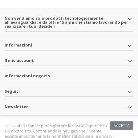
Non vendiamo solo prodotti tecnologicamente
all’avanguardia: è da oltre 15 anni che stiamo lavorando per
realizzare i tuoi desideri.
Informazioni
Il mio account
Informazioni negozio
Seguici
Newsletter
2025 Powered by Navistore.it All Rights Reserved | P.IVA
Utilizziamo i cookie per migliorare la vostra esperienza
ACCETTA
sul nostro sito. Continuando la navigazione, l'utente
IT02182700209
accetta implicitamente la normativa sui cookie e la privacy .