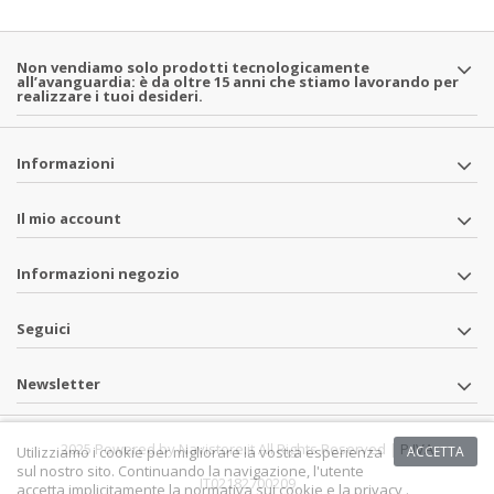
Non vendiamo solo prodotti tecnologicamente
all’avanguardia: è da oltre 15 anni che stiamo lavorando per
realizzare i tuoi desideri.
Informazioni
Il mio account
Informazioni negozio
Seguici
Newsletter
2025 Powered by Navistore.it All Rights Reserved | P.IVA
Utilizziamo i cookie per migliorare la vostra esperienza
ACCETTA
sul nostro sito. Continuando la navigazione, l'utente
IT02182700209
accetta implicitamente la normativa sui cookie e la privacy .