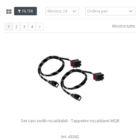
FILTER
Mostra tutto
1
2
3
4
Set cavi sedili riscaldabili - Tappetini riscaldanti MQB
Art. 43362