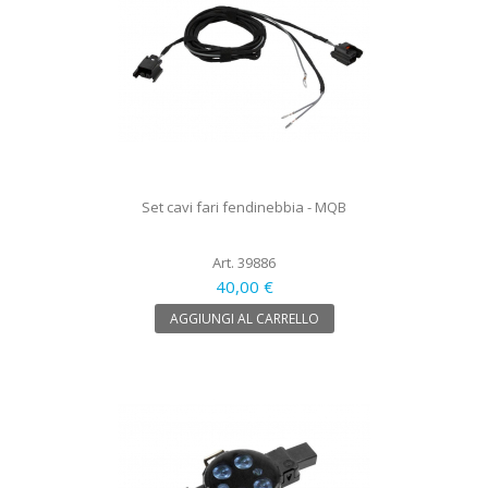
Set cavi fari fendinebbia - MQB
Art. 39886
40,00 €
AGGIUNGI AL CARRELLO