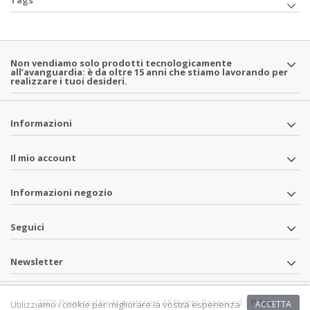
Non vendiamo solo prodotti tecnologicamente
all’avanguardia: è da oltre 15 anni che stiamo lavorando per
realizzare i tuoi desideri.
Informazioni
Il mio account
Informazioni negozio
Seguici
Newsletter
2025 Powered by Navistore.it All Rights Reserved | P.IVA
Utilizziamo i cookie per migliorare la vostra esperienza
ACCETTA