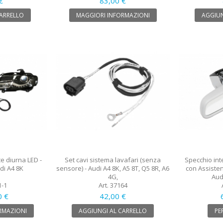
€
83,00 €
CARRELLO
MAGGIORI INFORMAZIONI
AGGIUN
ce diurna LED -
Set cavi sistema lavafari (senza
Specchio in
udi A4 8K
sensore) - Audi A4 8K, A5 8T, Q5 8R, A6
con Assisten
4G,
Aud
1-1
Art. 37164
0 €
42,00 €
RMAZIONI
AGGIUNGI AL CARRELLO
PE