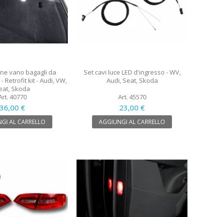
one vano bagagli da
Set cavi luce LED d'ingresso - WV,
 Retrofit kit - Audi, VW,
Audi, Seat, Skoda
eat, Skoda
Art. 40770
Art. 45570
36,00 €
23,00 €
GI AL CARRELLO
AGGIUNGI AL CARRELLO