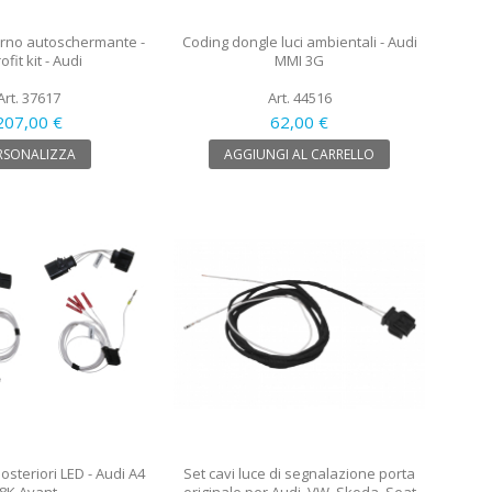
erno autoschermante -
Coding dongle luci ambientali - Audi
ofit kit - Audi
MMI 3G
Art. 37617
Art. 44516
207,00 €
62,00 €
RSONALIZZA
AGGIUNGI AL CARRELLO
posteriori LED - Audi A4
Set cavi luce di segnalazione porta