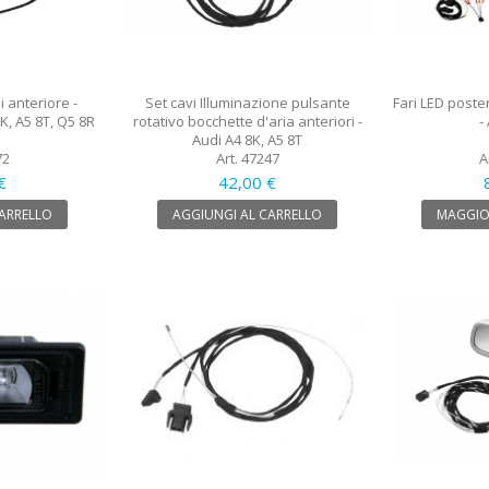
i anteriore -
Set cavi Illuminazione pulsante
Fari LED posteri
8K, A5 8T, Q5 8R
rotativo bocchette d'aria anteriori -
-
Audi A4 8K, A5 8T
72
Art. 47247
A
€
42,00 €
CARRELLO
AGGIUNGI AL CARRELLO
MAGGIO