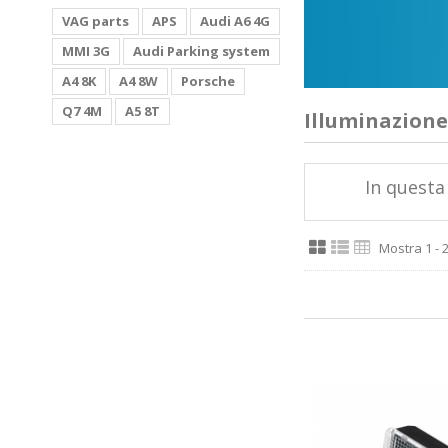
VAG parts
APS
Audi A6 4G
MMI 3G
Audi Parking system
A4 8K
A4 8W
Porsche
Q7 4M
A5 8T
Illuminazione
In questa 
Mostra 1 - 2