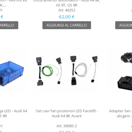
ri - Retrofit kit
oscuramento automatico - Audi A4 8k,
,...
A5 8T, Q5 8R
81
Art. 46352
 €
62,00 €
CARRELLO
AGGIUNGI AL CARRELLO
AGGIUN
ga LED - Audi A4
Set cavi fari posteriori LED Facelift -
Adapter fari
5 8R
Audi A4 8K Avant
alogeni -
61
Art. 38983-2