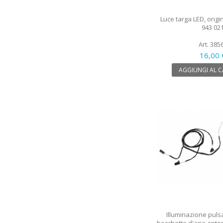
Luce targa LED, origi
943 02
Art. 385
16,00 
AGGIUNGI AL 
Illuminazione puls