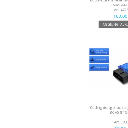
bocchette d'aria anterio
- Audi A4 8K
Art. 472
103,00
AGGIUNGI AL 
Coding dongle luci tar
8K A5 8T Q
Art. 380