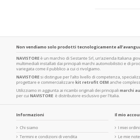
Non vendiamo solo prodotti tecnologicamente all’avanguardi
NAVISTORE
è un marchio di Sestante Srl, un’azienda Italiana gi
multimediali installati dai principali marchi automobilistici e di pro
variegata come il pubblico a cui ci rivolgiamo.
NAVISTORE
si distingue per l’alto livello di competenza, specia
progettare e commercializzare
kit retrofit OEM
anche complessi 
Utilizziamo in aggiunta ai ricambi originali dei principali
marchi
au
per cui
NAVISTORE
è distributore esclusivo per l'Italia.
Informazioni
Il mio acco
Chi siamo
I miei ordini
Termini e condizioni di vendita
Le mie note