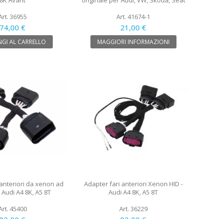
8K Avant
originale per Audi, VW, Skoda, Seat
Art. 36955
Art. 41674-1
74,00 €
21,00 €
GI AL CARRELLO
MAGGIORI INFORMAZIONI
 anteriori da xenon ad
Adapter fari anteriori Xenon HID -
 Audi A4 8K, A5 8T
Audi A4 8K, A5 8T
Art. 45400
Art. 36229