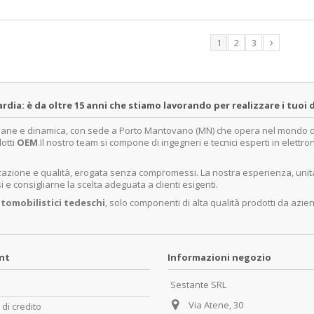
1
2
3
a: è da oltre 15 anni che stiamo lavorando per realizzare i tuoi d
ovane e dinamica, con sede a Porto Mantovano (MN) che opera nel mondo dell
dotti
OEM
.Il nostro team si compone di ingegneri e tecnici esperti in elettro
lizzazione e qualità, erogata senza compromessi. La nostra esperienza, un
e consigliarne la scelta adeguata a clienti esigenti.
tomobilistici tedeschi
, solo componenti di alta qualità prodotti da azie
unt
Informazioni negozio
Sestante SRL
Via Atene, 30
 di credito