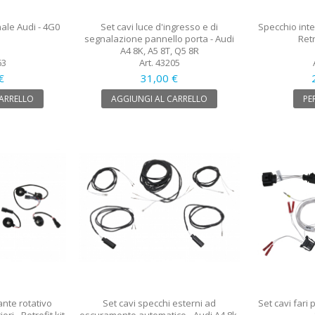
nale Audi - 4G0
Set cavi luce d'ingresso e di
Specchio int
1
segnalazione pannello porta - Audi
Retr
A4 8K, A5 8T, Q5 8R
63
Art. 43205
€
31,00 €
CARRELLO
AGGIUNGI AL CARRELLO
PE
ante rotativo
Set cavi specchi esterni ad
Set cavi fari 