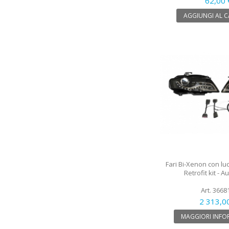
62,00 
AGGIUNGI AL 
Fari Bi-Xenon con lu
Retrofit kit - A
Art. 3668
2 313,0
MAGGIORI INFO