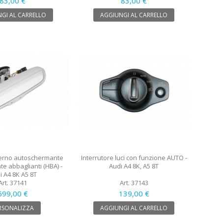
83,00 €
83,00 €
GI AL CARRELLO
AGGIUNGI AL CARRELLO
terno autoschermante
Interrutore luci con funzione AUTO -
te abbaglianti (HBA) -
Audi A4 8K, A5 8T
i A4 8K A5 8T
Art. 37141
Art. 37143
699,00 €
139,00 €
RSONALIZZA
AGGIUNGI AL CARRELLO