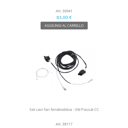
Art. 36941
83,00 €
AGGIUNGI AL CARRELLO
Set cavi fari fendinebbia - VW Passat CC
Art. 38117