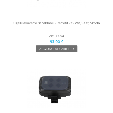
Ugelli lavavetro riscaldabili - Retrofit kit - WV, Seat, Skoda
Art. 39954
93,00 €
AGGIUNGI AL CARRELLO