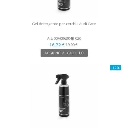
Gel detergente per cerchi - Audi Care
Art. 00A096304B 020
16,72 €
19,00 €
AGGIUNGI AL CARRELLO
-12%