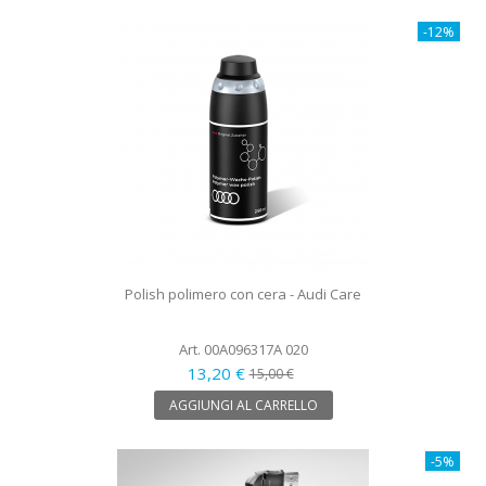
-12%
Polish polimero con cera - Audi Care
Art. 00A096317A 020
13,20 €
15,00 €
AGGIUNGI AL CARRELLO
-5%