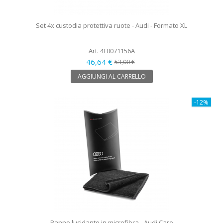
Set 4x custodia protettiva ruote - Audi - Formato XL
Art. 4F0071156A
46,64 €
53,00 €
AGGIUNGI AL CARRELLO
-12%
Panno lucidante in microfibra - Audi Care