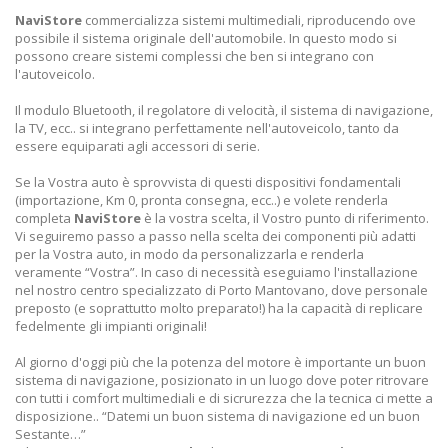
NaviStore
commercializza sistemi multimediali, riproducendo ove
possibile il sistema originale dell'automobile. In questo modo si
possono creare sistemi complessi che ben si integrano con
l'autoveicolo.
Il modulo Bluetooth, il regolatore di velocità, il sistema di navigazione,
la TV, ecc.. si integrano perfettamente nell'autoveicolo, tanto da
essere equiparati agli accessori di serie.
Se la Vostra auto è sprovvista di questi dispositivi fondamentali
(importazione, Km 0, pronta consegna, ecc..) e volete renderla
completa
NaviStore
è la vostra scelta, il Vostro punto di riferimento.
Vi seguiremo passo a passo nella scelta dei componenti più adatti
per la Vostra auto, in modo da personalizzarla e renderla
veramente “Vostra”. In caso di necessità eseguiamo l'installazione
nel nostro centro specializzato di Porto Mantovano, dove personale
preposto (e soprattutto molto preparato!) ha la capacità di replicare
fedelmente gli impianti originali!
Al giorno d'oggi più che la potenza del motore è importante un buon
sistema di navigazione, posizionato in un luogo dove poter ritrovare
con tutti i comfort multimediali e di sicrurezza che la tecnica ci mette a
disposizione.. “Datemi un buon sistema di navigazione ed un buon
Sestante…”