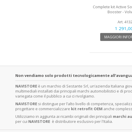
Complete kit Active S
Booster - Vol
Art. 413
1 291,0
MAGGIORI INFO
Non vendiamo solo prodotti tecnologicamente all’avanguardi
NAVISTORE
è un marchio di Sestante Srl, un’azienda Italiana gi
multimediali installati dai principali marchi automobilistici e di pro
variegata come il pubblico a cui ci rivolgiamo.
NAVISTORE
si distingue per l’alto livello di competenza, specia
progettare e commercializzare
kit retrofit OEM
anche complessi 
Utilizziamo in aggiunta ai ricambi originali dei principali
marchi
au
per cui
NAVISTORE
è distributore esclusivo per l'Italia.