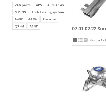
VAG parts
APS
Audi A6 4G
MMI 3G
Audi Parking system
A4 8K
A4 8W
Porsche
Q7 4M
A5 8T
07.01.02.22 So
Mostra 1 - 2 