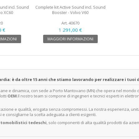
ound incl. Sound
Complete kit Active Sound incl. Sound
vo XC60
Booster - Volvo V60
20
Art. 40670
0 €
1 291,00 €
RMAZIONI
MAGGIORI INFORMAZIONI
a: è da oltre 15 anni che stiamo lavorando per realizzare i tuoi d
ovane e dinamica, con sede a Porto Mantovano (MN) che opera nel mondo dell
dotti
OEM
.Il nostro team si compone di ingegneri e tecnici esperti in elettro
lizzazione e qualità, erogata senza compromessi. La nostra esperienza, un
e consigliarne la scelta adeguata a clienti esigenti.
tomobilistici tedeschi
, solo componenti di alta qualità prodotti da azie