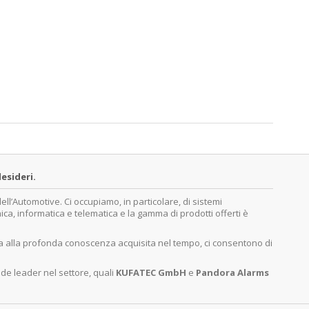
esideri.
’Automotive. Ci occupiamo, in particolare, di sistemi
nica, informatica e telematica e la gamma di prodotti offerti è
ita alla profonda conoscenza acquisita nel tempo, ci consentono di
nde leader nel settore, quali
KUFATEC GmbH
e
Pandora Alarms