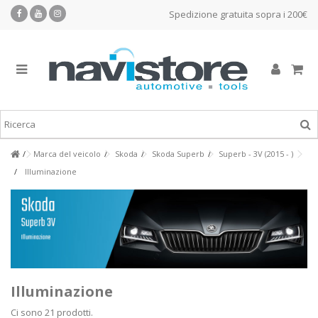
Spedizione gratuita sopra i 200€
Marca del veicolo
Skoda
Skoda Superb
Superb - 3V (2015 - )
Illuminazione
Illuminazione
Ci sono 21 prodotti.