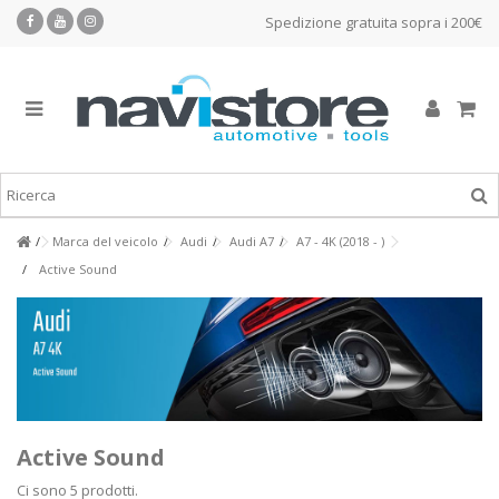
Spedizione gratuita sopra i 200€
Marca del veicolo
Audi
Audi A7
A7 - 4K (2018 - )
Active Sound
Active Sound
Ci sono 5 prodotti.