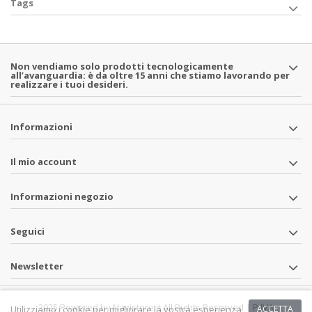
Tags
Non vendiamo solo prodotti tecnologicamente
all’avanguardia: è da oltre 15 anni che stiamo lavorando per
realizzare i tuoi desideri.
Informazioni
Il mio account
Informazioni negozio
Seguici
Newsletter
2025 Powered by Navistore.it All Rights Reserved | P.IVA
Utilizziamo i cookie per migliorare la vostra esperienza
ACCETTA