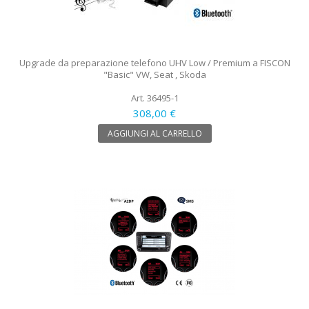
Upgrade da preparazione telefono UHV Low / Premium a FISCON
"Basic" VW, Seat , Skoda
Art. 36495-1
308,00 €
AGGIUNGI AL CARRELLO