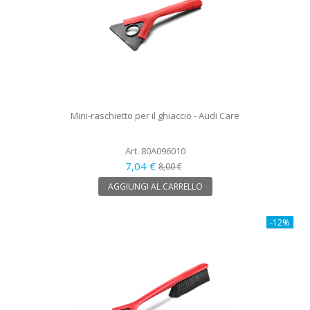
Mini-raschietto per il ghiaccio - Audi Care
Art. 80A096010
7,04 €
8,00 €
AGGIUNGI AL CARRELLO
-12%