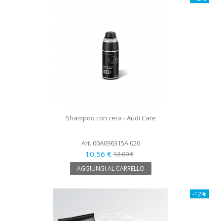
Shampoo con cera - Audi Care
Art. 00A096315A 020
10,56 €
12,00 €
AGGIUNGI AL CARRELLO
-12%