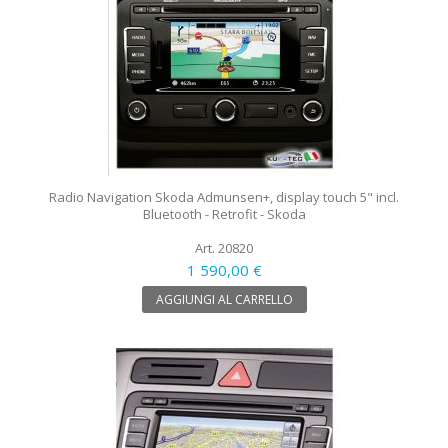
Radio Navigation Skoda Admunsen+, display touch 5" incl.
Bluetooth - Retrofit - Skoda
Art. 20820
1 590,00 €
AGGIUNGI AL CARRELLO