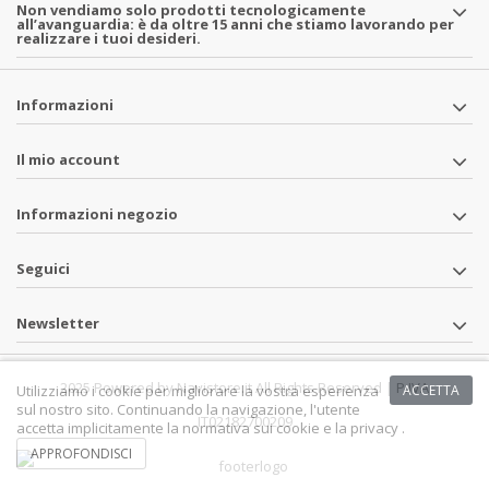
Non vendiamo solo prodotti tecnologicamente
all’avanguardia: è da oltre 15 anni che stiamo lavorando per
realizzare i tuoi desideri.
Informazioni
Il mio account
Informazioni negozio
Seguici
Newsletter
2025 Powered by Navistore.it All Rights Reserved | P.IVA
Utilizziamo i cookie per migliorare la vostra esperienza
ACCETTA
sul nostro sito. Continuando la navigazione, l'utente
IT02182700209
accetta implicitamente la normativa sui cookie e la privacy .
APPROFONDISCI