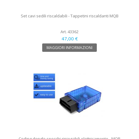
Set cavi sedili riscaldabili - Tappetini riscaldanti MQB
Art. 43362
47,00 €
MAGGIORI INFORMAZIONI
Coding dongle specchi ripiegabili elettricamente - MQB