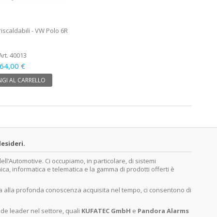
 riscaldabili - VW Polo 6R
Art. 40013
64,00 €
GI AL CARRELLO
esideri.
’Automotive. Ci occupiamo, in particolare, di sistemi
nica, informatica e telematica e la gamma di prodotti offerti è
ita alla profonda conoscenza acquisita nel tempo, ci consentono di
nde leader nel settore, quali
KUFATEC GmbH
e
Pandora Alarms