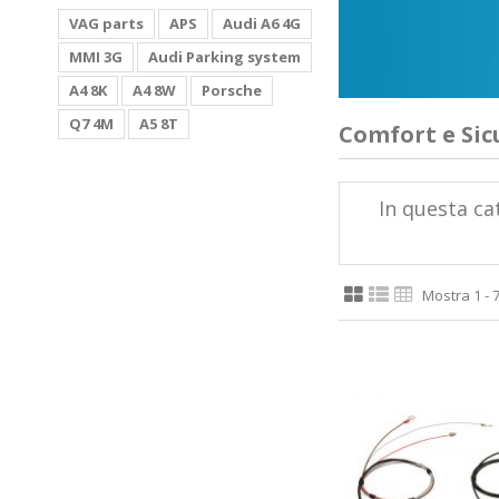
VAG parts
APS
Audi A6 4G
MMI 3G
Audi Parking system
A4 8K
A4 8W
Porsche
Q7 4M
A5 8T
Comfort e Sic
In questa cat
Mostra 1 - 7 