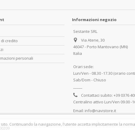
unt
Informazioni negozio
Sestante SRL
Via Atene, 30
 di credito
46047 - Porto Mantovano (MN)
zzi
Italia
rmazioni personali
Orari sede:
Lun/Ven - 08.30 -17.30 (orario cont
Sab/Dom - Chiuso
_____
Contattaci subito:
+39 0376 4
Centralino attivo Lun/Ven 09.00 -1
Email:
info@navistore.it
 sito. Continuando la navigazione, l'utente accetta implicitamente la normat
700209