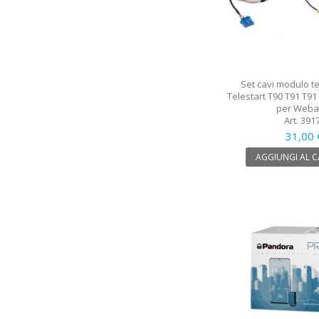
Set cavi modulo 
Telestart T90 T91 T91
per Weba
Art. 391
31,00 
AGGIUNGI AL 