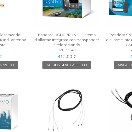
telecomando
Pandora LIGHT PRO v2 - Sistema
Pandora SMA
 R incl. antenna
d'allarme integrato con transponder
d'allarme inte
sto
e telecomando
GSM
73
Art. 22248
€
415,00 €
CARRELLO
AGGIUNGI AL CARRELLO
MAGGIO