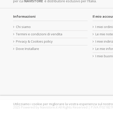
per cui
NAVISTORE
è distributore esclusivo per l'Italia.
Informazioni
Il mio acco
Chi siamo
I miei ordini
Termini e condizioni di vendita
Le mie note
Privacy & Cookies policy
I miei indiri
Dove Installare
Le mie info
I miei buoni
Utilizziamo i cookie per migliorare la vostra esperienza sul nostro
2025 Powered by Navistore.it All Rights Reserved | P.IVA IT02182