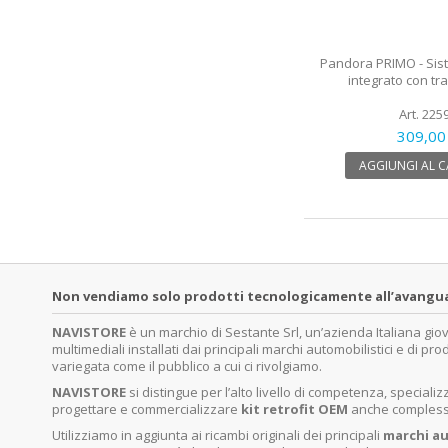
Pandora PRIMO - Sis
integrato con t
Art. 225
309,00
AGGIUNGI AL 
Non vendiamo solo prodotti tecnologicamente all’avanguardi
NAVISTORE
è un marchio di Sestante Srl, un’azienda Italiana gi
multimediali installati dai principali marchi automobilistici e di pro
variegata come il pubblico a cui ci rivolgiamo.
NAVISTORE
si distingue per l’alto livello di competenza, specia
progettare e commercializzare
kit retrofit OEM
anche complessi 
Utilizziamo in aggiunta ai ricambi originali dei principali
marchi
au