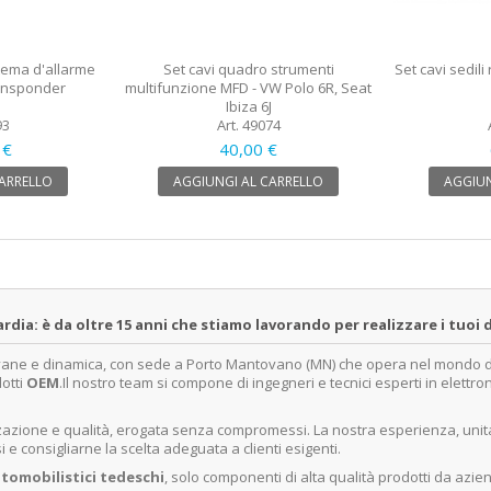
tema d'allarme
Set cavi quadro strumenti
Set cavi sedili
ransponder
multifunzione MFD - VW Polo 6R, Seat
Ibiza 6J
93
Art. 49074
 €
40,00 €
CARRELLO
AGGIUNGI AL CARRELLO
AGGIUN
a: è da oltre 15 anni che stiamo lavorando per realizzare i tuoi d
ovane e dinamica, con sede a Porto Mantovano (MN) che opera nel mondo dell
dotti
OEM
.Il nostro team si compone di ingegneri e tecnici esperti in elettro
lizzazione e qualità, erogata senza compromessi. La nostra esperienza, un
e consigliarne la scelta adeguata a clienti esigenti.
tomobilistici tedeschi
, solo componenti di alta qualità prodotti da azie