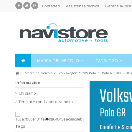
Contattaci
Assistenza tecnica
Garanzia/Resi
MARCA DEL VEICOLO
CATALOGO
Marca del veicolo
Volkswagen
VW Polo
Polo 6R (2009 - 2014
Informazioni
Chi siamo
Termini e condizioni di vendita
Tags