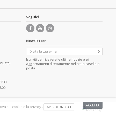
Seguici
Newsletter
Iscriviti per ricevere le ultime notizie e gli
inuato)
aggiornamenti direttamente nella tua casella di
posta
08633
6.00
ACCETTA
iva sui cookie e la privacy .
APPROFONDISCI