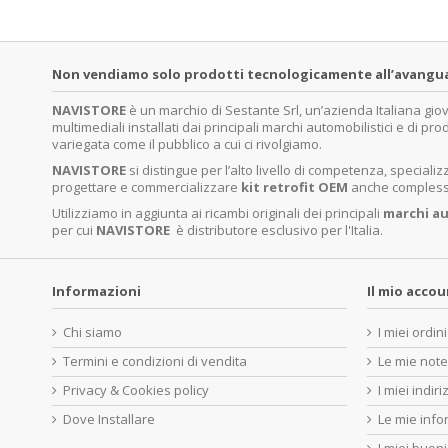
Non vendiamo solo prodotti tecnologicamente all’avanguardi
NAVISTORE
è un marchio di Sestante Srl, un’azienda Italiana gi
multimediali installati dai principali marchi automobilistici e di pro
variegata come il pubblico a cui ci rivolgiamo.
NAVISTORE
si distingue per l’alto livello di competenza, specia
progettare e commercializzare
kit retrofit OEM
anche complessi 
Utilizziamo in aggiunta ai ricambi originali dei principali
marchi
au
per cui
NAVISTORE
è distributore esclusivo per l'Italia.
Informazioni
Il mio acco
Chi siamo
I miei ordini
Termini e condizioni di vendita
Le mie note
Privacy & Cookies policy
I miei indiri
Dove Installare
Le mie info