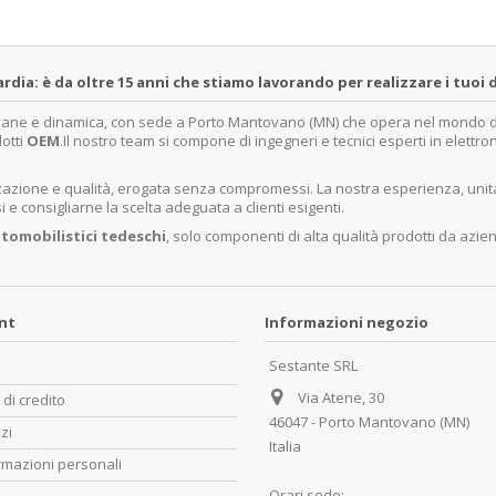
a: è da oltre 15 anni che stiamo lavorando per realizzare i tuoi d
ovane e dinamica, con sede a Porto Mantovano (MN) che opera nel mondo dell
dotti
OEM
.Il nostro team si compone di ingegneri e tecnici esperti in elettro
lizzazione e qualità, erogata senza compromessi. La nostra esperienza, un
e consigliarne la scelta adeguata a clienti esigenti.
tomobilistici tedeschi
, solo componenti di alta qualità prodotti da azie
unt
Informazioni negozio
Sestante SRL
Via Atene, 30
 di credito
46047 - Porto Mantovano (MN)
zzi
Italia
rmazioni personali
Orari sede: