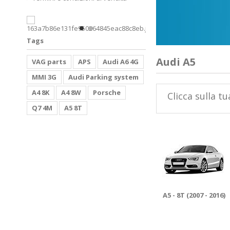
Tags
Audi A5
VAG parts
APS
Audi A6 4G
MMI 3G
Audi Parking system
A4 8K
A4 8W
Porsche
Clicca sulla t
Q7 4M
A5 8T
A5 - 8T (2007 - 2016)