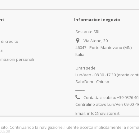
unt
Informazioni negozio
Sestante SRL
Via Atene, 30
 di credito
46047 - Porto Mantovano (MN)
zzi
Italia
rmazioni personali
Orari sede:
Lun/Ven - 08.30 -17.30 (orario cont
Sab/Dom - Chiuso
_____
Contattaci subito:
+39 0376 4
Centralino attivo Lun/Ven 09.00 -1
Email:
info@navistore.it
 sito. Continuando la navigazione, l'utente accetta implicitamente la normat
700209