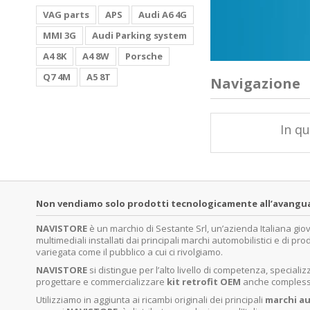
VAG parts
APS
Audi A6 4G
MMI 3G
Audi Parking system
A4 8K
A4 8W
Porsche
Q7 4M
A5 8T
Navigazione
In qu
Non vendiamo solo prodotti tecnologicamente all’avanguardi
NAVISTORE
è un marchio di Sestante Srl, un’azienda Italiana gi
multimediali installati dai principali marchi automobilistici e di pro
variegata come il pubblico a cui ci rivolgiamo.
NAVISTORE
si distingue per l’alto livello di competenza, specia
progettare e commercializzare
kit retrofit OEM
anche complessi 
Utilizziamo in aggiunta ai ricambi originali dei principali
marchi
au