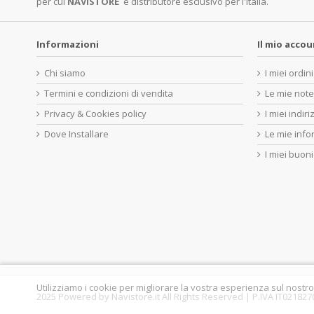
per cui
NAVISTORE
è distributore esclusivo per l'Italia.
Informazioni
Il mio acco
Chi siamo
I miei ordini
Termini e condizioni di vendita
Le mie note
Privacy & Cookies policy
I miei indiri
Dove Installare
Le mie info
I miei buoni
Utilizziamo i cookie per migliorare la vostra esperienza sul nostro
2025 Powered by Navistore.it All Rights Reserved | P.IVA IT02182