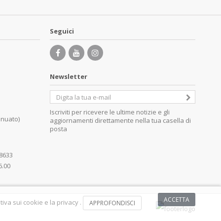
Seguici
Newsletter
Iscriviti per ricevere le ultime notizie e gli
inuato)
aggiornamenti direttamente nella tua casella di
posta
08633
6.00
ACCETTA
iva sui cookie e la privacy .
APPROFONDISCI