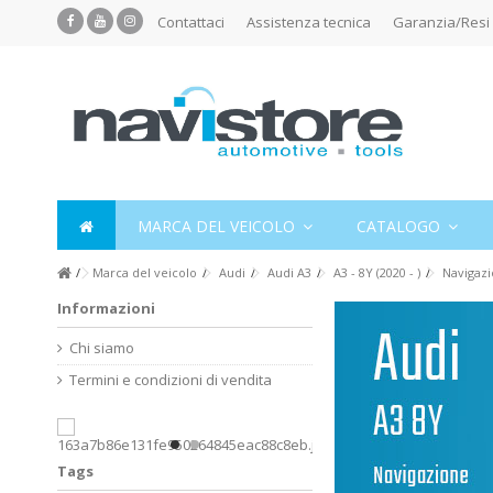
Contattaci
Assistenza tecnica
Garanzia/Resi
MARCA DEL VEICOLO
CATALOGO
Marca del veicolo
Audi
Audi A3
A3 - 8Y (2020 - )
Navigaz
Informazioni
Chi siamo
Termini e condizioni di vendita
Tags