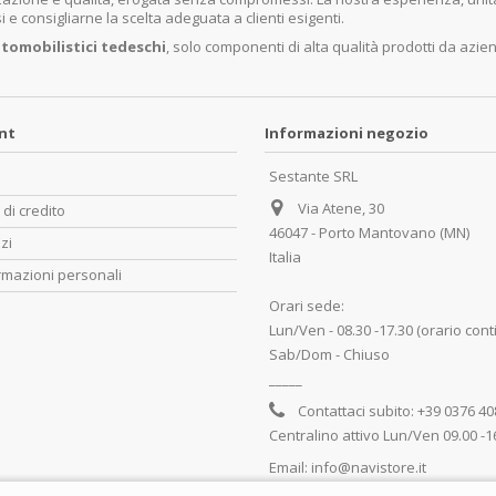
e consigliarne la scelta adeguata a clienti esigenti.
tomobilistici tedeschi
, solo componenti di alta qualità prodotti da azie
unt
Informazioni negozio
Sestante SRL
Via Atene, 30
 di credito
46047 - Porto Mantovano (MN)
zzi
Italia
rmazioni personali
Orari sede:
Lun/Ven - 08.30 -17.30 (orario cont
Sab/Dom - Chiuso
_____
Contattaci subito:
+39 0376 4
Centralino attivo Lun/Ven 09.00 -1
Email:
info@navistore.it