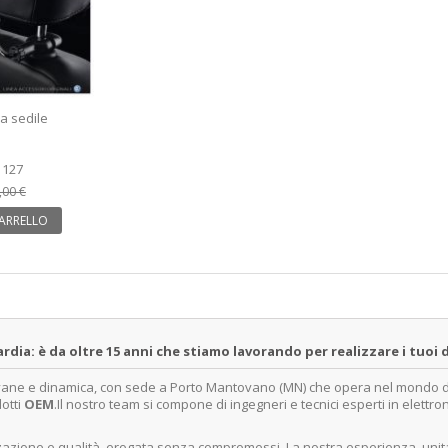
a sedile
1127
,00 €
CARRELLO
a: è da oltre 15 anni che stiamo lavorando per realizzare i tuoi d
ovane e dinamica, con sede a Porto Mantovano (MN) che opera nel mondo dell
dotti
OEM
.Il nostro team si compone di ingegneri e tecnici esperti in elettro
lizzazione e qualità, erogata senza compromessi. La nostra esperienza, un