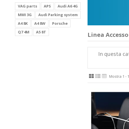
VAG parts
APS
Audi A6 4G
MMI 3G
Audi Parking system
A4 8K
A4 8W
Porsche
Q7 4M
A5 8T
Linea Accesso
In questa ca
Mostra 1 - 1