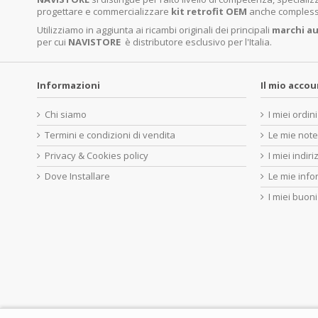
progettare e commercializzare
kit retrofit OEM
anche complessi 
Utilizziamo in aggiunta ai ricambi originali dei principali
marchi
au
per cui
NAVISTORE
è distributore esclusivo per l'Italia.
Informazioni
Il mio acco
Chi siamo
I miei ordini
Termini e condizioni di vendita
Le mie note
Privacy & Cookies policy
I miei indiri
Dove Installare
Le mie info
I miei buoni