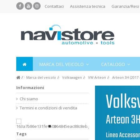
Contattaci
Assistenza tecnica
Garanzia/Resi
MARCA DEL VEICOLO
CATALOGO
Marca del veicolo
Volkswagen
VW Arteon
Arteon 3H (2017 -
Informazioni
Chi siamo
Termini e condizioni di vendita
Tags