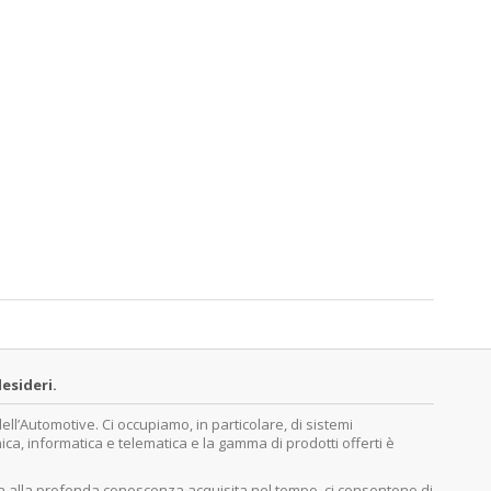
esideri.
’Automotive. Ci occupiamo, in particolare, di sistemi
nica, informatica e telematica e la gamma di prodotti offerti è
ita alla profonda conoscenza acquisita nel tempo, ci consentono di