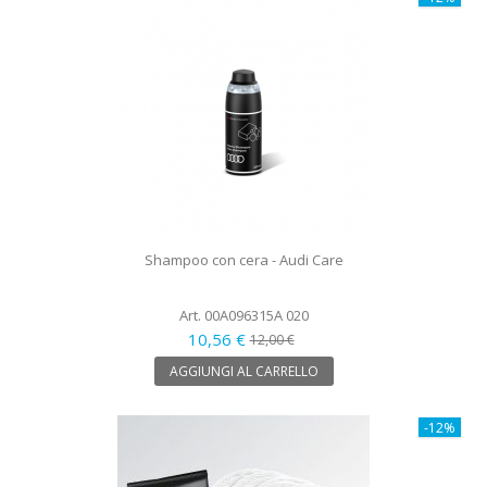
Shampoo con cera - Audi Care
Art. 00A096315A 020
10,56 €
12,00 €
AGGIUNGI AL CARRELLO
-12%