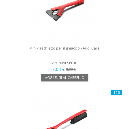
Mini-raschietto per il ghiaccio - Audi Care
Art. 80A096010
7,04 €
8,00 €
AGGIUNGI AL CARRELLO
-12%