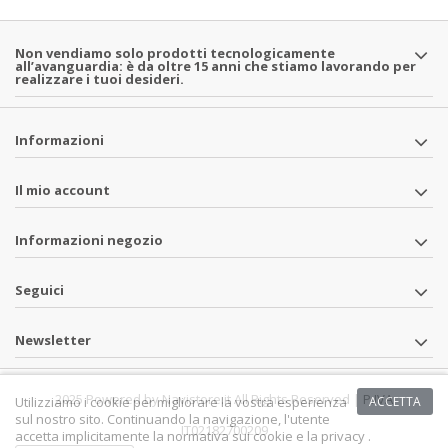
Non vendiamo solo prodotti tecnologicamente
all’avanguardia: è da oltre 15 anni che stiamo lavorando per
realizzare i tuoi desideri.
Informazioni
Il mio account
Informazioni negozio
Seguici
Newsletter
2025 Powered by Navistore.it All Rights Reserved | P.IVA
Utilizziamo i cookie per migliorare la vostra esperienza
ACCETTA
sul nostro sito. Continuando la navigazione, l'utente
IT02182700209
accetta implicitamente la normativa sui cookie e la privacy .