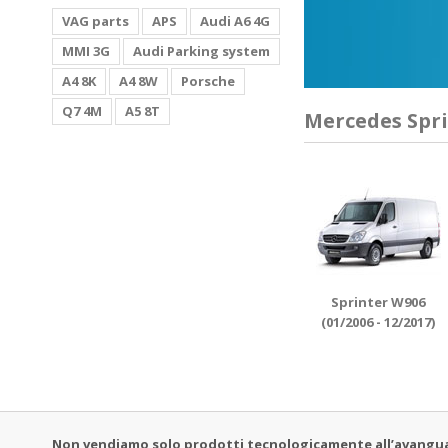
VAG parts
APS
Audi A6 4G
MMI 3G
Audi Parking system
A4 8K
A4 8W
Porsche
Q7 4M
A5 8T
Mercedes Spr
Sprinter W906
(01/2006 - 12/2017)
Non vendiamo solo prodotti tecnologicamente all’avanguardi