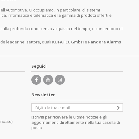
’Automotive. Ci occupiamo, in particolare, di sistemi
nica, informatica e telematica e la gamma di prodotti offerti è
ita alla profonda conoscenza acquisita nel tempo, ci consentono di
nde leader nel settore, quali
KUFATEC GmbH
e
Pandora Alarms
Seguici
Newsletter
Iscriviti per ricevere le ultime notizie e gli
inuato)
aggiornamenti direttamente nella tua casella di
posta