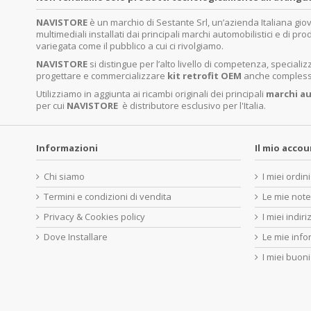
NAVISTORE
è un marchio di Sestante Srl, un’azienda Italiana gi
multimediali installati dai principali marchi automobilistici e di pro
variegata come il pubblico a cui ci rivolgiamo.
NAVISTORE
si distingue per l’alto livello di competenza, specia
progettare e commercializzare
kit retrofit OEM
anche complessi 
Utilizziamo in aggiunta ai ricambi originali dei principali
marchi
au
per cui
NAVISTORE
è distributore esclusivo per l'Italia.
Informazioni
Il mio acco
Chi siamo
I miei ordini
Termini e condizioni di vendita
Le mie note
Privacy & Cookies policy
I miei indiri
Dove Installare
Le mie info
I miei buoni