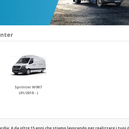
inter
Sprinter W907
(01/2018 - )
a: è da oltre 15 anni che stiamo lavorando per realizzare i tuoi d