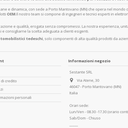
ovane e dinamica, con sede a Porto Mantovano (MN) che opera nel mondo dell
dotti
OEM
.Il nostro team si compone di ingegneri e tecnici esperti in elettro
lizzazione e qualità, erogata senza compromessi. La nostra esperienza, un
e consigliarne la scelta adeguata a clienti esigenti.
tomobilistici tedeschi
, solo componenti di alta qualità prodotti da azie
unt
Informazioni negozio
Sestante SRL
Via Atene, 30
 di credito
46047 - Porto Mantovano (MN)
zzi
Italia
rmazioni personali
Orari sede:
Lun/Ven - 08.30 -17.30 (orario cont
Sab/Dom - Chiuso
_____