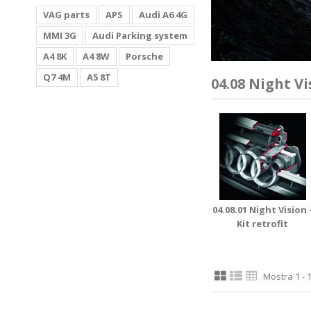
VAG parts
APS
Audi A6 4G
MMI 3G
Audi Parking system
A4 8K
A4 8W
Porsche
Q7 4M
A5 8T
04.08 Night Vi
04.08.01 Night Vision 
Kit retrofit
Mostra 1 - 1