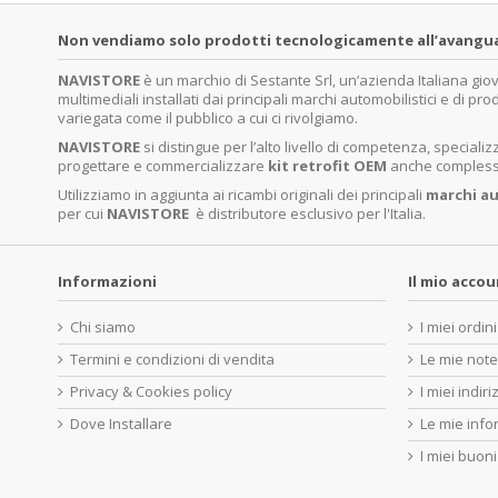
Non vendiamo solo prodotti tecnologicamente all’avanguardi
NAVISTORE
è un marchio di Sestante Srl, un’azienda Italiana gi
multimediali installati dai principali marchi automobilistici e di pro
variegata come il pubblico a cui ci rivolgiamo.
NAVISTORE
si distingue per l’alto livello di competenza, specia
progettare e commercializzare
kit retrofit OEM
anche complessi 
Utilizziamo in aggiunta ai ricambi originali dei principali
marchi
au
per cui
NAVISTORE
è distributore esclusivo per l'Italia.
Informazioni
Il mio acco
Chi siamo
I miei ordini
Termini e condizioni di vendita
Le mie note
Privacy & Cookies policy
I miei indiri
Dove Installare
Le mie info
I miei buoni