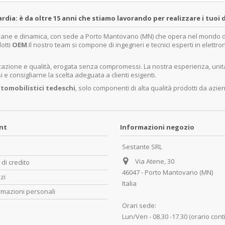
a: è da oltre 15 anni che stiamo lavorando per realizzare i tuoi d
ovane e dinamica, con sede a Porto Mantovano (MN) che opera nel mondo dell
dotti
OEM
.Il nostro team si compone di ingegneri e tecnici esperti in elettro
lizzazione e qualità, erogata senza compromessi. La nostra esperienza, un
e consigliarne la scelta adeguata a clienti esigenti.
tomobilistici tedeschi
, solo componenti di alta qualità prodotti da azie
unt
Informazioni negozio
Sestante SRL
Via Atene, 30
 di credito
46047 - Porto Mantovano (MN)
zzi
Italia
rmazioni personali
Orari sede:
Lun/Ven - 08.30 -17.30 (orario cont