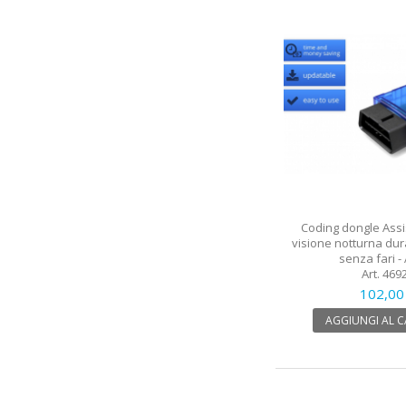
Coding dongle Assi
visione notturna dura
senza fari - 
Art. 469
102,00
AGGIUNGI AL 