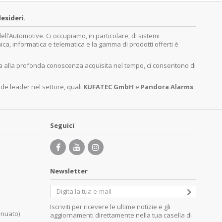
esideri.
’Automotive. Ci occupiamo, in particolare, di sistemi
nica, informatica e telematica e la gamma di prodotti offerti è
ita alla profonda conoscenza acquisita nel tempo, ci consentono di
nde leader nel settore, quali
KUFATEC GmbH
e
Pandora Alarms
Seguici
Newsletter
Iscriviti per ricevere le ultime notizie e gli
inuato)
aggiornamenti direttamente nella tua casella di