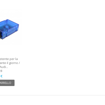
stente per la
nte il giorno /
Audi...
28
 €
CARRELLO