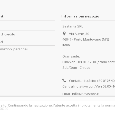
unt
Informazioni negozio
Sestante SRL
Via Atene, 30
 di credito
46047 - Porto Mantovano (MN)
zzi
Italia
rmazioni personali
Orari sede:
Lun/Ven - 08.30 -17.30 (orario cont
Sab/Dom - Chiuso
_____
Contattaci subito:
+39 0376 4
Centralino attivo Lun/Ven 09.00 -1
Email:
info@navistore.it
 sito. Continuando la navigazione, l'utente accetta implicitamente la normat
700209