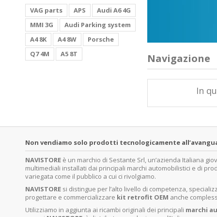
VAG parts
APS
Audi A6 4G
MMI 3G
Audi Parking system
A4 8K
A4 8W
Porsche
Q7 4M
A5 8T
Navigazione
In qu
Non vendiamo solo prodotti tecnologicamente all’avanguardi
NAVISTORE
è un marchio di Sestante Srl, un’azienda Italiana gi
multimediali installati dai principali marchi automobilistici e di pro
variegata come il pubblico a cui ci rivolgiamo.
NAVISTORE
si distingue per l’alto livello di competenza, specia
progettare e commercializzare
kit retrofit OEM
anche complessi 
Utilizziamo in aggiunta ai ricambi originali dei principali
marchi
au