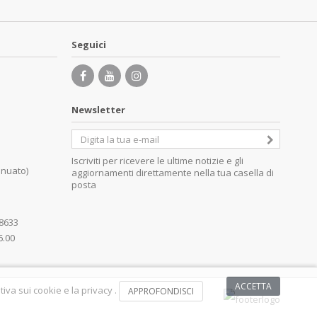
Seguici
Newsletter
Iscriviti per ricevere le ultime notizie e gli
inuato)
aggiornamenti direttamente nella tua casella di
posta
08633
6.00
ACCETTA
iva sui cookie e la privacy .
APPROFONDISCI