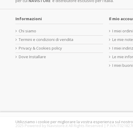
per cui
NAVISTORE
è distributore esclusivo per l'Italia.
Informazioni
Il mio acco
Chi siamo
I miei ordini
Termini e condizioni di vendita
Le mie note
Privacy & Cookies policy
I miei indiri
Dove Installare
Le mie info
I miei buoni
Utilizziamo i cookie per migliorare la vostra esperienza sul nostro
2025 Powered by Navistore.it All Rights Reserved | P.IVA IT02182