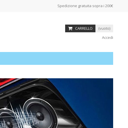
Spedizione gratuita sopra i 200€
CARRELLO
(vuoto)
Accedi