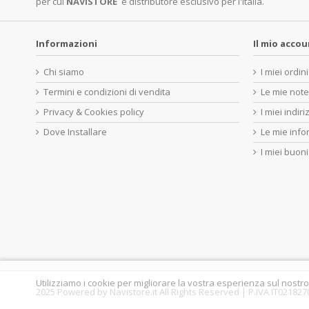
per cui
NAVISTORE
è distributore esclusivo per l'Italia.
Informazioni
Il mio acco
Chi siamo
I miei ordini
Termini e condizioni di vendita
Le mie note
Privacy & Cookies policy
I miei indiri
Dove Installare
Le mie info
I miei buoni
Utilizziamo i cookie per migliorare la vostra esperienza sul nostro
2025 Powered by Navistore.it All Rights Reserved | P.IVA IT02182