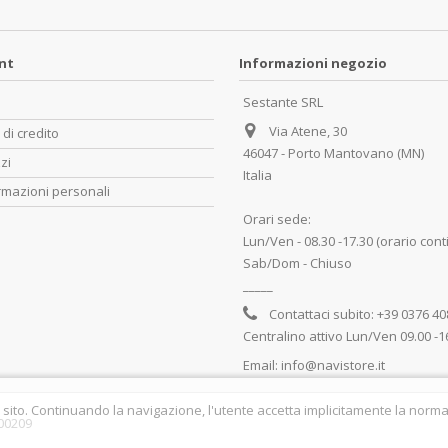
unt
Informazioni negozio
Sestante SRL
Via Atene, 30
 di credito
46047 - Porto Mantovano (MN)
zzi
Italia
rmazioni personali
Orari sede:
Lun/Ven - 08.30 -17.30 (orario cont
Sab/Dom - Chiuso
_____
Contattaci subito:
+39 0376 4
Centralino attivo Lun/Ven 09.00 -1
Email:
info@navistore.it
 sito. Continuando la navigazione, l'utente accetta implicitamente la normat
700209