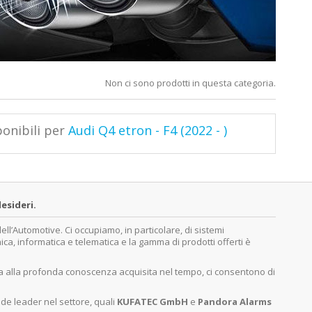
Non ci sono prodotti in questa categoria.
ponibili per
Audi Q4 etron - F4 (2022 - )
esideri.
’Automotive. Ci occupiamo, in particolare, di sistemi
nica, informatica e telematica e la gamma di prodotti offerti è
ita alla profonda conoscenza acquisita nel tempo, ci consentono di
nde leader nel settore, quali
KUFATEC GmbH
e
Pandora Alarms