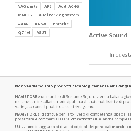
VAG parts
APS
Audi A6 4G
MMI 3G
Audi Parking system
A4 8K
A4 8W
Porsche
Q7 4M
A5 8T
Active Sound
In quest
Non vendiamo solo prodotti tecnologicamente all’avanguardi
NAVISTORE
è un marchio di Sestante Srl, un’azienda Italiana gi
multimediali installati dai principali marchi automobilistici e di pro
variegata come il pubblico a cui ci rivolgiamo.
NAVISTORE
si distingue per l’alto livello di competenza, specia
progettare e commercializzare
kit retrofit OEM
anche complessi 
Utilizziamo in aggiunta ai ricambi originali dei principali
marchi
au