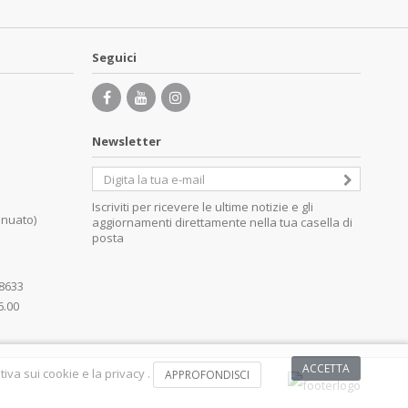
Seguici
Newsletter
Iscriviti per ricevere le ultime notizie e gli
inuato)
aggiornamenti direttamente nella tua casella di
posta
08633
6.00
ACCETTA
iva sui cookie e la privacy .
APPROFONDISCI