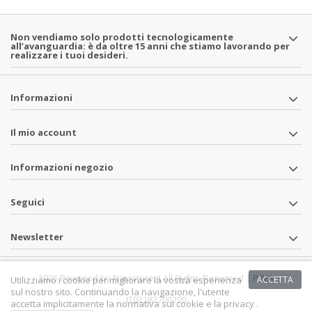
Non vendiamo solo prodotti tecnologicamente
all’avanguardia: è da oltre 15 anni che stiamo lavorando per
realizzare i tuoi desideri.
Informazioni
Il mio account
Informazioni negozio
Seguici
Newsletter
2025 Powered by Navistore.it All Rights Reserved | P.IVA
Utilizziamo i cookie per migliorare la vostra esperienza
ACCETTA
sul nostro sito. Continuando la navigazione, l'utente
IT02182700209
accetta implicitamente la normativa sui cookie e la privacy .