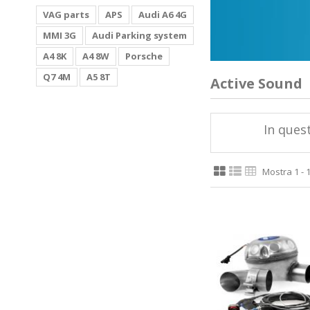
VAG parts
APS
Audi A6 4G
MMI 3G
Audi Parking system
A4 8K
A4 8W
Porsche
Q7 4M
A5 8T
Active Sound
In quest
Mostra 1 - 1