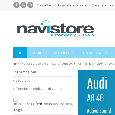
Contattaci
Assistenza tecnica
Garanzia/Resi
MARCA DEL VEICOLO
CATALOGO
Marca del veicolo
Audi
Audi A6
A6 - 4B (1997 - 2004)
Act
Informazioni
Chi siamo
Termini e condizioni di vendita
Tags