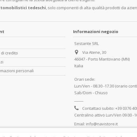
tomobilistici tedeschi
, solo componenti di alta qualità prodotti da azie
unt
Informazioni negozio
Sestante SRL
Via Atene, 30
 di credito
46047 - Porto Mantovano (MN)
zzi
Italia
rmazioni personali
Orari sede:
Lun/Ven - 08.30 -17.30 (orario cont
Sab/Dom - Chiuso
_____
Contattaci subito:
+39 0376 4
Centralino attivo Lun/Ven 09.00 -1
Email:
info@navistore.it