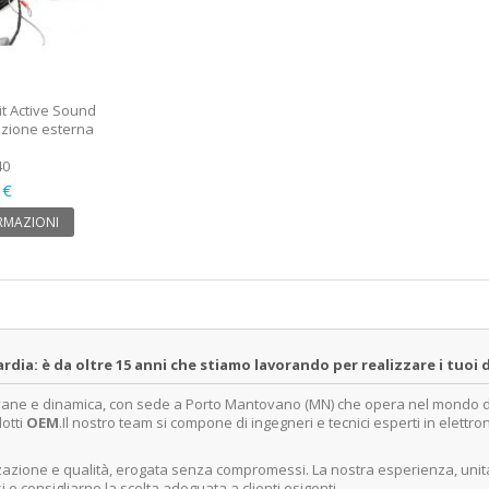
it Active Sound
lazione esterna
40
 €
RMAZIONI
a: è da oltre 15 anni che stiamo lavorando per realizzare i tuoi d
ovane e dinamica, con sede a Porto Mantovano (MN) che opera nel mondo dell
dotti
OEM
.Il nostro team si compone di ingegneri e tecnici esperti in elettro
lizzazione e qualità, erogata senza compromessi. La nostra esperienza, un
e consigliarne la scelta adeguata a clienti esigenti.