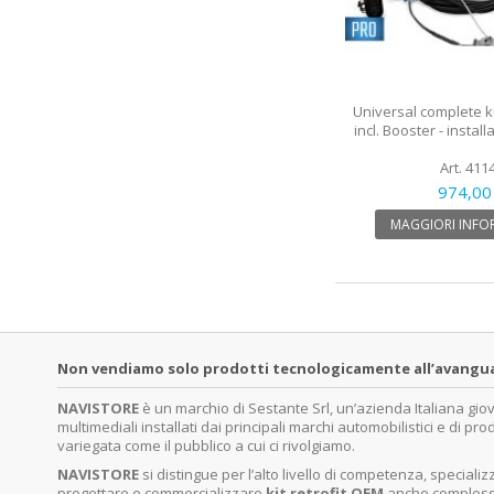
Universal complete k
incl. Booster - instal
Art. 411
974,00
MAGGIORI INFO
Non vendiamo solo prodotti tecnologicamente all’avanguardi
NAVISTORE
è un marchio di Sestante Srl, un’azienda Italiana gi
multimediali installati dai principali marchi automobilistici e di pro
variegata come il pubblico a cui ci rivolgiamo.
NAVISTORE
si distingue per l’alto livello di competenza, specia
progettare e commercializzare
kit retrofit OEM
anche complessi 