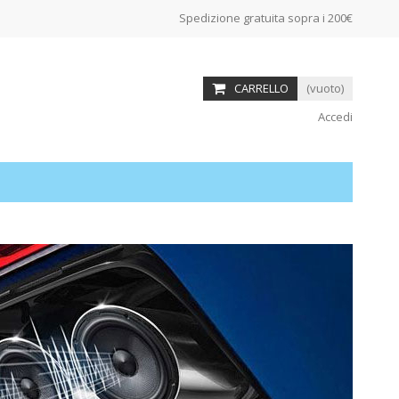
Spedizione gratuita sopra i 200€
CARRELLO
(vuoto)
Accedi