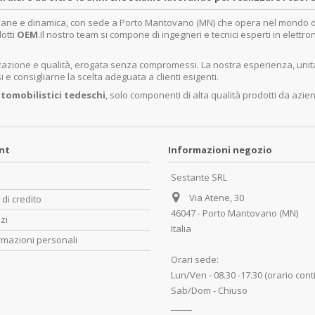
ovane e dinamica, con sede a Porto Mantovano (MN) che opera nel mondo dell
dotti
OEM
.Il nostro team si compone di ingegneri e tecnici esperti in elettro
lizzazione e qualità, erogata senza compromessi. La nostra esperienza, un
e consigliarne la scelta adeguata a clienti esigenti.
tomobilistici tedeschi
, solo componenti di alta qualità prodotti da azie
unt
Informazioni negozio
Sestante SRL
Via Atene, 30
 di credito
46047 - Porto Mantovano (MN)
zzi
Italia
rmazioni personali
Orari sede:
Lun/Ven - 08.30 -17.30 (orario cont
Sab/Dom - Chiuso
_____