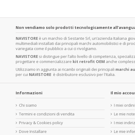
Non vendiamo solo prodotti tecnologicamente all’avanguardi
NAVISTORE
è un marchio di Sestante Srl, un’azienda Italiana gi
multimediali installati dai principali marchi automobilistici e di pro
variegata come il pubblico a cui ci rivolgiamo.
NAVISTORE
si distingue per l’alto livello di competenza, specia
progettare e commercializzare
kit retrofit OEM
anche complessi 
Utilizziamo in aggiunta ai ricambi originali dei principali
marchi
au
per cui
NAVISTORE
è distributore esclusivo per l'Italia.
Informazioni
Il mio acco
Chi siamo
I miei ordini
Termini e condizioni di vendita
Le mie note
Privacy & Cookies policy
I miei indiri
Dove Installare
Le mie info