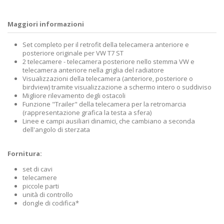
Maggiori informazioni
Set completo per il retrofit della telecamera anteriore e
posteriore originale per VW T7 ST
2 telecamere - telecamera posteriore nello stemma VW e
telecamera anteriore nella griglia del radiatore
Visualizzazioni della telecamera (anteriore, posteriore o
birdview) tramite visualizzazione a schermo intero o suddiviso
Migliore rilevamento degli ostacoli
Funzione "Trailer" della telecamera per la retromarcia
(rappresentazione grafica la testa a sfera)
Linee e campi ausiliari dinamici, che cambiano a seconda
dell'angolo di sterzata
Fornitura:
set di cavi
telecamere
piccole parti
unità di controllo
dongle di codifica*