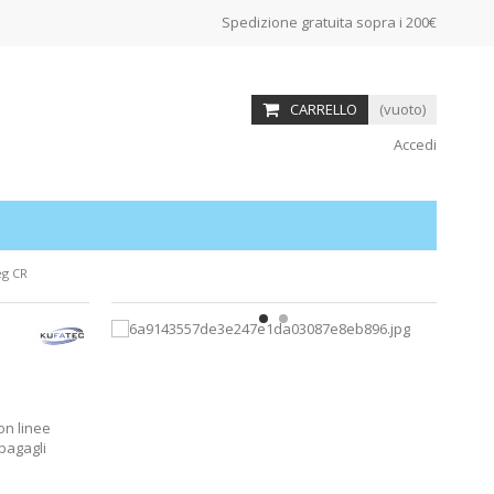
Spedizione gratuita sopra i 200€
CARRELLO
(vuoto)
Accedi
eg CR
on linee
bagagli