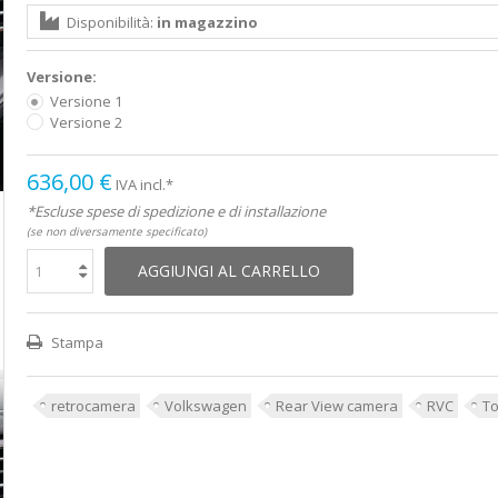
Disponibilità:
in magazzino
Versione:
Versione 1
Versione 2
636,00 €
IVA incl.*
*Escluse spese di spedizione e di installazione
(se non diversamente specificato)
AGGIUNGI AL CARRELLO
Stampa
retrocamera
Volkswagen
Rear View camera
RVC
To