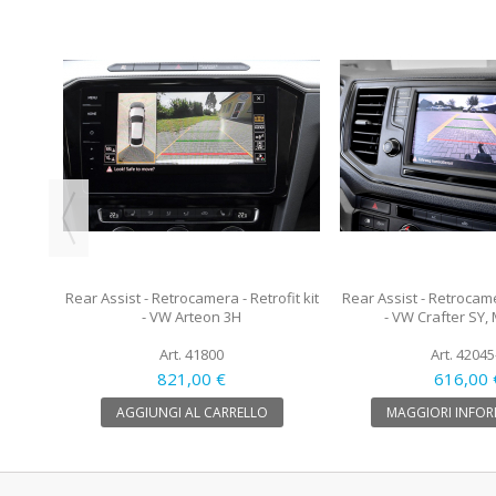
li -
Rear Assist - Retrocamera - Retrofit kit
Rear Assist - Retrocamer
- VW Arteon 3H
- VW Crafter SY
Art. 41800
Art. 42045
821,00 €
616,00 
AGGIUNGI AL CARRELLO
MAGGIORI INFOR