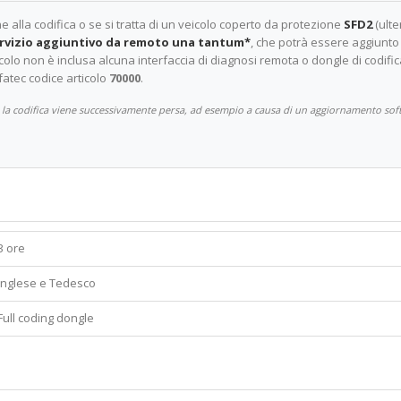
e alla codifica o se si tratta di un veicolo coperto da protezione
SFD2
(ulte
ervizio aggiuntivo da remoto una tantum*
, che potrà essere aggiunto 
rticolo non è inclusa alcuna interfaccia di diagnosi remota o dongle di codifi
fatec codice articolo
70000
.
la codifica viene successivamente persa, ad esempio a causa di un aggiornamento software
3 ore
Inglese e Tedesco
Full coding dongle