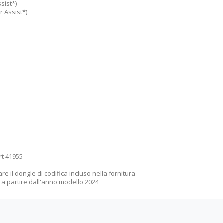
sist*)
r Assist*)
art 41955
zare il dongle di codifica incluso nella fornitura
li a partire dall'anno modello 2024