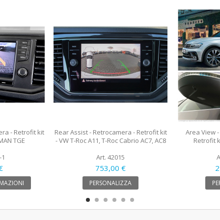
a - Retrofit kit
Rear Assist - Retrocamera - Retrofit kit
Area View -
, MAN TGE
- VW T-Roc A11, T-Roc Cabrio AC7, AC8
Retrofit 
-1
Art. 42015
A
€
753,00 €
2
MAZIONI
PERSONALIZZA
PE