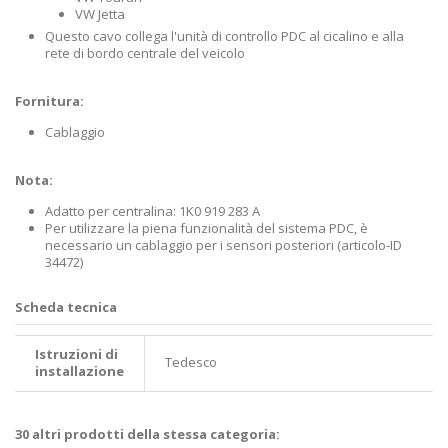
VW Jetta
Questo cavo collega l'unità di controllo PDC al cicalino e alla
rete di bordo centrale del veicolo
Fornitura:
Cablaggio
Nota:
Adatto per centralina: 1K0 919 283 A
Per utilizzare la piena funzionalità del sistema PDC, è
necessario un cablaggio per i sensori posteriori (articolo-ID
34472)
Scheda tecnica
Istruzioni di
Tedesco
installazione
30 altri prodotti della stessa categoria: