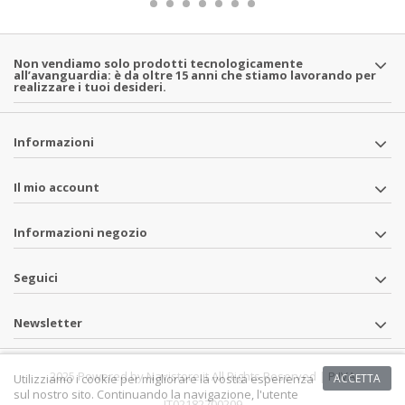
Non vendiamo solo prodotti tecnologicamente
all’avanguardia: è da oltre 15 anni che stiamo lavorando per
realizzare i tuoi desideri.
Informazioni
Il mio account
Informazioni negozio
Seguici
Newsletter
2025 Powered by Navistore.it All Rights Reserved | P.IVA
Utilizziamo i cookie per migliorare la vostra esperienza
ACCETTA
sul nostro sito. Continuando la navigazione, l'utente
IT02182700209