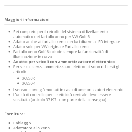
Maggiori informazioni
Set completo per il retrofit del sistema di livellamento
automatico dei fari allo xeno per VW Golf 6
Adatto anche ai fari allo xeno con luci diurne a LED integrate
Adatto solo per VW originale Fari allo xeno
Fari allo xeno Golf 6 include sempre la funzionalità di
illuminazione in curva
Adatto per veicoli con ammortizzatore elettronico
Per veicoli senza ammortizzatori elettronici sono richiesti gli
articoli:
36850 o
36850-1
I sensori sono già montati in caso di ammortizzatori elettronici
L'unità di controllo per l'elettricità centrale deve essere
sostituita (articolo 37197 - non parte della consegna)
Fornitura:
Cablaggio
Adattatore allo xeno